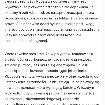
treści służebności. Podstawą do takiej zmiany jest
wykazanie, że pierwotne orzeczenie nie odpowiada już
aktualnym potrzebom lub że nastąpiła znacząca zmiana
okoliczności, która uzasadnia modyfikację ustanowionego
prawa. Sąd ponownie oceni sytuację, biorąc pod uwagę
interesy obu stron i analizując, czy zmiana jest uzasadniona
i czy nie spowoduje nadmiernej uciążliwości dla
nieruchomości obciążonej.
Warto również pamiętać, że w przypadku ustanowienia
służebności drogi koniecznej, sąd może w przyszłości
zmienić jej treść, jeśli okaże się ona zbędna lub jeśli
zmienią się okoliczności uzasadniające jej istnienie.
Kluczowe jest tutaj wykazanie, że pierwotne przesłanki do
ustanowienia służebności już nie istnieją lub że pojawiły się
nowe okoliczności, które wymagają korekty. W każdym
przypadku, gdy pojawia się problem z niewystarczającą
szerokością służebności drogowej, zaleca się
skonsultowanie z prawnikiem specjalizującym się w prawie