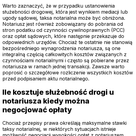
Warto zaznaczyć, że w przypadku ustanowienia
służebności drogowej, która jest wynikiem mediacji lub
ugody sądowej, taksa notarialna może być obniżona.
Notariusz jest również zobowiązany do pobrania od
stron podatku od czynności cywilnoprawnych (PCC)
oraz opłat sądowych, które następnie przekazuje do
odpowiednich urzędów. Chociaż te ostatnie nie stanowią
bezpośredniego wynagrodzenia notariusza, są one
integralną częścią całkowitych kosztów związanych z
czynnościami notarialnymi i często są pobierane przez
notariusza w ramach jednej transakcji. Zawsze warto
poprosić o szczegółowe rozliczenie wszystkich kosztów
przed podpisaniem aktu notarialnego.
Ile kosztuje służebność drogi u
notariusza kiedy można
negocjować opłaty
Chociaż przepisy prawa określają maksymalne stawki
taksy notarialnej, w niektórych sytuacjach istnieje
możliwość negocjacji wysokości opłat z notariuszem.