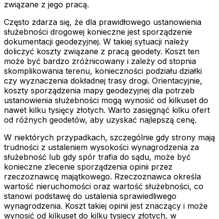
związane z jego pracą.
Często zdarza się, że dla prawidłowego ustanowienia
służebności drogowej konieczne jest sporządzenie
dokumentacji geodezyjnej. W takiej sytuacji należy
doliczyć koszty związane z pracą geodety. Koszt ten
może być bardzo zróżnicowany i zależy od stopnia
skomplikowania terenu, konieczności podziału działki
czy wyznaczenia dokładnej trasy drogi. Orientacyjnie,
koszty sporządzenia mapy geodezyjnej dla potrzeb
ustanowienia służebności mogą wynosić od kilkuset do
nawet kilku tysięcy złotych. Warto zasięgnąć kilku ofert
od różnych geodetów, aby uzyskać najlepszą cenę.
W niektórych przypadkach, szczególnie gdy strony mają
trudności z ustaleniem wysokości wynagrodzenia za
służebność lub gdy spór trafia do sądu, może być
konieczne zlecenie sporządzenia opinii przez
rzeczoznawcę majątkowego. Rzeczoznawca określa
wartość nieruchomości oraz wartość służebności, co
stanowi podstawę do ustalenia sprawiedliwego
wynagrodzenia. Koszt takiej opinii jest znaczący i może
wynosić od kilkuset do kilku tysięcy złotych, w