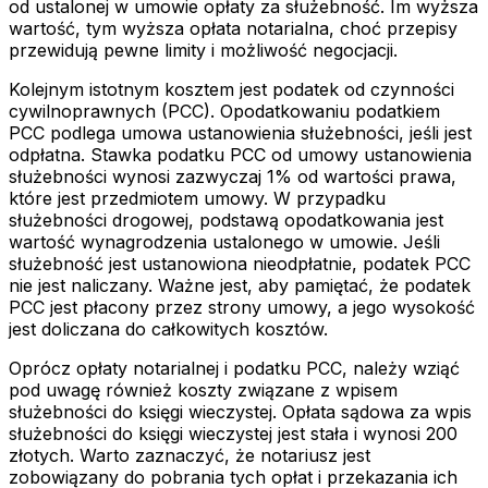
od ustalonej w umowie opłaty za służebność. Im wyższa
wartość, tym wyższa opłata notarialna, choć przepisy
przewidują pewne limity i możliwość negocjacji.
Kolejnym istotnym kosztem jest podatek od czynności
cywilnoprawnych (PCC). Opodatkowaniu podatkiem
PCC podlega umowa ustanowienia służebności, jeśli jest
odpłatna. Stawka podatku PCC od umowy ustanowienia
służebności wynosi zazwyczaj 1% od wartości prawa,
które jest przedmiotem umowy. W przypadku
służebności drogowej, podstawą opodatkowania jest
wartość wynagrodzenia ustalonego w umowie. Jeśli
służebność jest ustanowiona nieodpłatnie, podatek PCC
nie jest naliczany. Ważne jest, aby pamiętać, że podatek
PCC jest płacony przez strony umowy, a jego wysokość
jest doliczana do całkowitych kosztów.
Oprócz opłaty notarialnej i podatku PCC, należy wziąć
pod uwagę również koszty związane z wpisem
służebności do księgi wieczystej. Opłata sądowa za wpis
służebności do księgi wieczystej jest stała i wynosi 200
złotych. Warto zaznaczyć, że notariusz jest
zobowiązany do pobrania tych opłat i przekazania ich