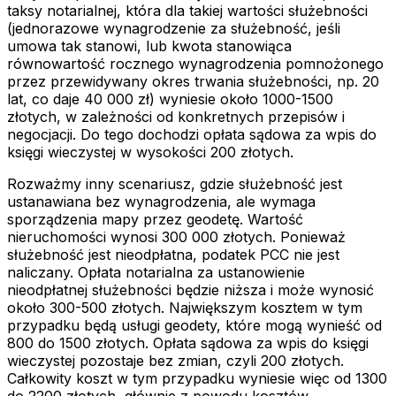
taksy notarialnej, która dla takiej wartości służebności
(jednorazowe wynagrodzenie za służebność, jeśli
umowa tak stanowi, lub kwota stanowiąca
równowartość rocznego wynagrodzenia pomnożonego
przez przewidywany okres trwania służebności, np. 20
lat, co daje 40 000 zł) wyniesie około 1000-1500
złotych, w zależności od konkretnych przepisów i
negocjacji. Do tego dochodzi opłata sądowa za wpis do
księgi wieczystej w wysokości 200 złotych.
Rozważmy inny scenariusz, gdzie służebność jest
ustanawiana bez wynagrodzenia, ale wymaga
sporządzenia mapy przez geodetę. Wartość
nieruchomości wynosi 300 000 złotych. Ponieważ
służebność jest nieodpłatna, podatek PCC nie jest
naliczany. Opłata notarialna za ustanowienie
nieodpłatnej służebności będzie niższa i może wynosić
około 300-500 złotych. Największym kosztem w tym
przypadku będą usługi geodety, które mogą wynieść od
800 do 1500 złotych. Opłata sądowa za wpis do księgi
wieczystej pozostaje bez zmian, czyli 200 złotych.
Całkowity koszt w tym przypadku wyniesie więc od 1300
do 2200 złotych, głównie z powodu kosztów