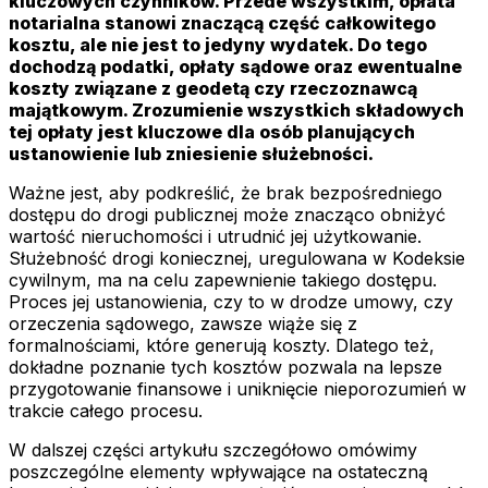
kluczowych czynników. Przede wszystkim, opłata
notarialna stanowi znaczącą część całkowitego
kosztu, ale nie jest to jedyny wydatek. Do tego
dochodzą podatki, opłaty sądowe oraz ewentualne
koszty związane z geodetą czy rzeczoznawcą
majątkowym. Zrozumienie wszystkich składowych
tej opłaty jest kluczowe dla osób planujących
ustanowienie lub zniesienie służebności.
Ważne jest, aby podkreślić, że brak bezpośredniego
dostępu do drogi publicznej może znacząco obniżyć
wartość nieruchomości i utrudnić jej użytkowanie.
Służebność drogi koniecznej, uregulowana w Kodeksie
cywilnym, ma na celu zapewnienie takiego dostępu.
Proces jej ustanowienia, czy to w drodze umowy, czy
orzeczenia sądowego, zawsze wiąże się z
formalnościami, które generują koszty. Dlatego też,
dokładne poznanie tych kosztów pozwala na lepsze
przygotowanie finansowe i uniknięcie nieporozumień w
trakcie całego procesu.
W dalszej części artykułu szczegółowo omówimy
poszczególne elementy wpływające na ostateczną