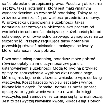
ściśle określone przepisami prawa. Podstawą obliczenia
jest tzw. taksa notarialna, która jest maksymalnym
wynagrodzeniem za czynność notarialną. Taksy te są
zróżnicowane i zależą od wartości przedmiotu umowy.
W przypadku ustanowienia służebności, taksa
notarialna jest zazwyczaj obliczana jako procent od
wartości nieruchomości obciążanej służebnością lub od
ustalonego w umowie jednorazowego wynagrodzenia za
służebność. Przepisy regulujące taksy notarialne
przewidują również minimalne i maksymalne kwoty,
które notariusz może pobrać.
Poza samą taksą notarialną, notariusz może pobrać
również opłaty za inne czynności związane z
ustanowieniem służebności. Mogą to być na przykład
opłaty za sporządzenie wypisów aktu notarialnego,
które są niezbędne do złożenia wniosku o wpis do księgi
wieczystej. Koszt każdego wypisu jest stały i wynosi
kilkanaście złotych. Ponadto, notariusz może pobrać
opłatę za przygotowanie wniosku o wpis do księgi
wieczystej, jeśli samodzielnie zajmuje się tą formalnością.
Jest to zazwyczaj niewielka kwota, kilkadziesiąt złotych.