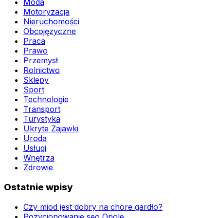
Moda
Motoryzacja
Nieruchomości
Obcojęzyczne
Praca
Prawo
Przemysł
Rolnictwo
Sklepy
Sport
Technologie
Transport
Turystyka
Ukryte Zajawki
Uroda
Usługi
Wnętrza
Zdrowie
Ostatnie wpisy
Czy miod jest dobry na chore gardło?
Pozycjonowanie seo Opole