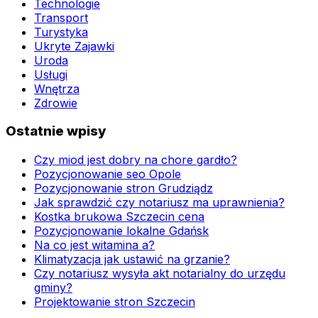
Technologie
Transport
Turystyka
Ukryte Zajawki
Uroda
Usługi
Wnętrza
Zdrowie
Ostatnie wpisy
Czy miod jest dobry na chore gardło?
Pozycjonowanie seo Opole
Pozycjonowanie stron Grudziądz
Jak sprawdzić czy notariusz ma uprawnienia?
Kostka brukowa Szczecin cena
Pozycjonowanie lokalne Gdańsk
Na co jest witamina a?
Klimatyzacja jak ustawić na grzanie?
Czy notariusz wysyła akt notarialny do urzędu
gminy?
Projektowanie stron Szczecin