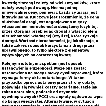
kwestią złożoną i zależy od wielu czynników, które
należy wziąć pod uwagę. Nie ma jednej,
uniwersalnej ceny, ponieważ każda sytuacja jest
indywidualna. Kluczowe jest zrozumienie, że cena
służebności drogi jest negocjowana między
właścicielem nieruchomości obciążonej (czyli tej,
przez którą ma przebiegać droga) a właścicielem
nieruchomości władnącej (czyli tej, która zyskuje
dostęp). Wartość nieruchomości, jej lokalizacja, a
także zakres i sposób korzystania z drogi przez
uprawnionego, to tylko niektóre z elementów
wpływających na ostateczną kwotę.
Kolejnym istotnym aspektem jest sposób
ustanowienia służebności. Może ona zostać
ustanowiona na mocy umowy cywilnoprawnej, która
wymaga formy aktu notarialnego. W takim
przypadku oprócz ustalonej przez strony opłaty,
pojawiają się również koszty notarialne, takie jak
taksa notarialna, podatek od czynności
cywilnoprawnych (PCC) oraz opłaty sądowe za wpis
do księgi wieczystej. Alternatywnie, w sytuacji
braku porozumienia, służebność można ustanowić