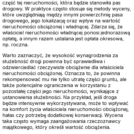
część tej nieruchomości, która będzie stanowiła pas
drogowy. W praktyce często stosuje się metody wyceny,
które uwzględniają między innymi powierzchnię pasa
drogowego, jego lokalizację oraz wpływ na wartość
nieruchomości obciążonej i władnącej. Zdarza się, że
właściciel nieruchomości władnącej ponosi jednorazową
opłatę, a innym razem ustalana jest opłata okresowa,
np. roczna.
Warto zaznaczyć, że wysokość wynagrodzenia za
służebność drogi powinna być sprawiedliwa i
odzwierciedlać rzeczywiste obciążenie dla właściciela
nieruchomości obciążonej. Oznacza to, że powinna
rekompensować mu nie tylko utratę części gruntu, ale
także potencjalne ograniczenia w korzystaniu z
pozostałej części jego nieruchomości, wynikające z
ustanowienia służebności. Na przykład, jeśli droga
będzie intensywnie wykorzystywana, może to wpływać
na komfort życia właściciela nieruchomości obciążonej,
hałas czy potrzebę dodatkowej konserwacji. Wycena
taka często wymaga zaangażowania rzeczoznawcy
majątkowego, który określi wartość obciążenia.