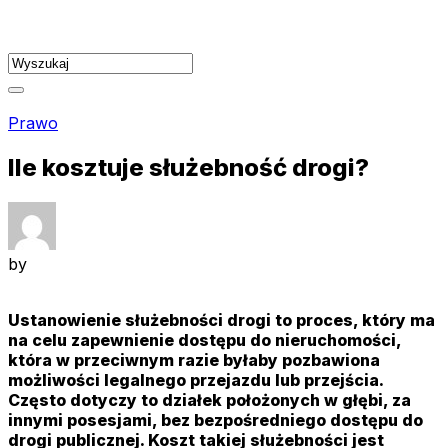
Skip
to
content
Prawo
Ile kosztuje służebność drogi?
by
Ustanowienie służebności drogi to proces, który ma
na celu zapewnienie dostępu do nieruchomości,
która w przeciwnym razie byłaby pozbawiona
możliwości legalnego przejazdu lub przejścia.
Często dotyczy to działek położonych w głębi, za
innymi posesjami, bez bezpośredniego dostępu do
drogi publicznej. Koszt takiej służebności jest