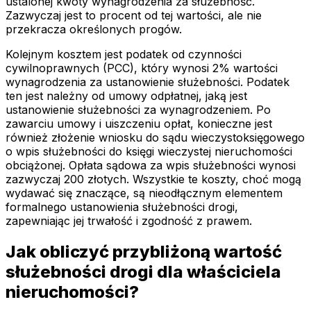
ustalonej kwoty wynagrodzenia za służebność.
Zazwyczaj jest to procent od tej wartości, ale nie
przekracza określonych progów.
Kolejnym kosztem jest podatek od czynności
cywilnoprawnych (PCC), który wynosi 2% wartości
wynagrodzenia za ustanowienie służebności. Podatek
ten jest należny od umowy odpłatnej, jaką jest
ustanowienie służebności za wynagrodzeniem. Po
zawarciu umowy i uiszczeniu opłat, konieczne jest
również złożenie wniosku do sądu wieczystoksięgowego
o wpis służebności do księgi wieczystej nieruchomości
obciążonej. Opłata sądowa za wpis służebności wynosi
zazwyczaj 200 złotych. Wszystkie te koszty, choć mogą
wydawać się znaczące, są nieodłącznym elementem
formalnego ustanowienia służebności drogi,
zapewniając jej trwałość i zgodność z prawem.
Jak obliczyć przybliżoną wartość
służebności drogi dla właściciela
nieruchomości?