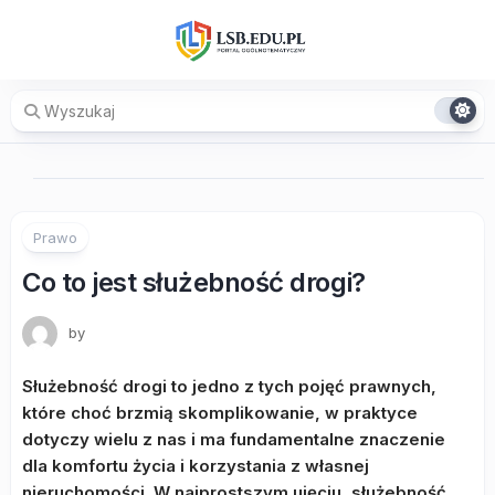
Skip
to
content
Prawo
Co to jest służebność drogi?
by
Służebność drogi to jedno z tych pojęć prawnych,
które choć brzmią skomplikowanie, w praktyce
dotyczy wielu z nas i ma fundamentalne znaczenie
dla komfortu życia i korzystania z własnej
nieruchomości. W najprostszym ujęciu, służebność