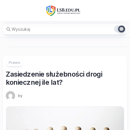
Skip
to
content
Prawo
Zasiedzenie służebności drogi
koniecznej ile lat?
by