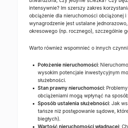
utwardzona, czy jedynie ścieżka? Czy bę
intensywnie? Im szerszy zakres korzystani
obciążenie dla nieruchomości obciążonej
wynagrodzenie jest ustalane jednorazowo,
okresowego (np. rocznego), szczególnie g
Warto również wspomnieć o innych czynni
Położenie nieruchomości
: Nieruchomo
wysokim potencjale inwestycyjnym m
służebności.
Stan prawny nieruchomości
: Problemy
obciążeniami mogą wpłynąć na sposób 
Sposób ustalenia służebności
: Jak w
tańsze niż postępowanie sądowe, któr
biegłych).
Wartość nieruchomości władnącej
: C