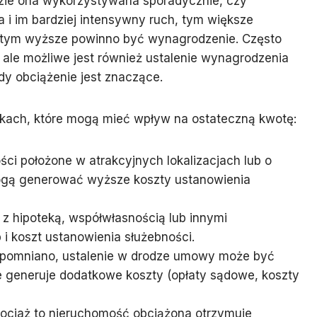
dzie ona wykorzystywana sporadycznie, czy
a i im bardziej intensywny ruch, tym większe
 i tym wyższe powinno być wynagrodzenie. Często
 ale możliwe jest również ustalenie wynagrodzenia
dy obciążenie jest znaczące.
kach, które mogą mieć wpływ na ostateczną kwotę:
ści położone w atrakcyjnych lokalizacjach lub o
ogą generować wyższe koszty ustanowienia
 z hipoteką, współwłasnością lub innymi
i koszt ustanowienia służebności.
spomniano, ustalenie w drodze umowy może być
e generuje dodatkowe koszty (opłaty sądowe, koszty
hociaż to nieruchomość obciążona otrzymuje