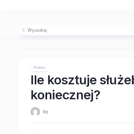
Skip
to
content
Prawo
Ile kosztuje służ
koniecznej?
by