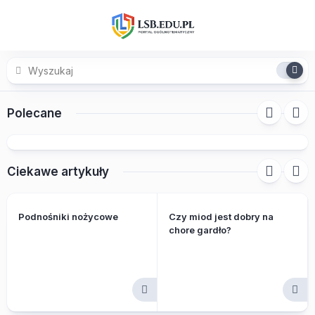
Skip
to
content
Polecane
Podnośniki nożycowe
Ciekawe artykuły
Podnośniki nożycowe
Czy miod jest dobry na
chore gardło?