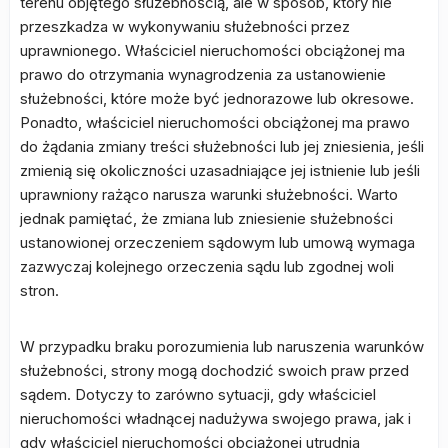
terenu objętego służebnością, ale w sposób, który nie
przeszkadza w wykonywaniu służebności przez
uprawnionego. Właściciel nieruchomości obciążonej ma
prawo do otrzymania wynagrodzenia za ustanowienie
służebności, które może być jednorazowe lub okresowe.
Ponadto, właściciel nieruchomości obciążonej ma prawo
do żądania zmiany treści służebności lub jej zniesienia, jeśli
zmienią się okoliczności uzasadniające jej istnienie lub jeśli
uprawniony rażąco narusza warunki służebności. Warto
jednak pamiętać, że zmiana lub zniesienie służebności
ustanowionej orzeczeniem sądowym lub umową wymaga
zazwyczaj kolejnego orzeczenia sądu lub zgodnej woli
stron.
W przypadku braku porozumienia lub naruszenia warunków
służebności, strony mogą dochodzić swoich praw przed
sądem. Dotyczy to zarówno sytuacji, gdy właściciel
nieruchomości władnącej nadużywa swojego prawa, jak i
gdy właściciel nieruchomości obciążonej utrudnia