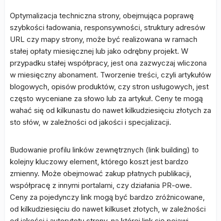
Optymalizacja techniczna strony, obejmująca poprawę
szybkości ładowania, responsywności, struktury adresów
URL czy mapy strony, może być realizowana w ramach
stałej opłaty miesięcznej lub jako odrębny projekt. W
przypadku stałej współpracy, jest ona zazwyczaj wliczona
w miesięczny abonament. Tworzenie treści, czyli artykułów
blogowych, opisów produktów, czy stron usługowych, jest
często wyceniane za słowo lub za artykuł. Ceny te mogą
wahać się od kilkunastu do nawet kilkudziesięciu złotych za
sto słów, w zależności od jakości i specjalizacji.
Budowanie profilu linków zewnętrznych (link building) to
kolejny kluczowy element, którego koszt jest bardzo
zmienny. Może obejmować zakup płatnych publikacji,
współpracę z innymi portalami, czy działania PR-owe.
Ceny za pojedynczy link mogą być bardzo zróżnicowane,
od kilkudziesięciu do nawet kilkuset złotych, w zależności
od jakości i autorytetu strony, na której link się pojawi.