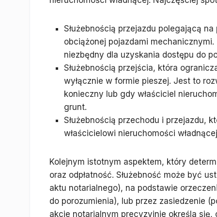
nieruchomości władnącej. Najczęściej spot
Służebnością przejazdu polegającą na 
obciążonej pojazdami mechanicznymi. J
niezbędny dla uzyskania dostępu do po
Służebnością przejścia, która ogranicz
wyłącznie w formie pieszej. Jest to ro
konieczny lub gdy właściciel nierucho
grunt.
Służebnością przechodu i przejazdu, k
właścicielowi nieruchomości władnącej 
Kolejnym istotnym aspektem, który determin
oraz odpłatność. Służebność może być us
aktu notarialnego), na podstawie orzeczen
do porozumienia), lub przez zasiedzenie (
akcie notarialnym precyzyjnie określa się,