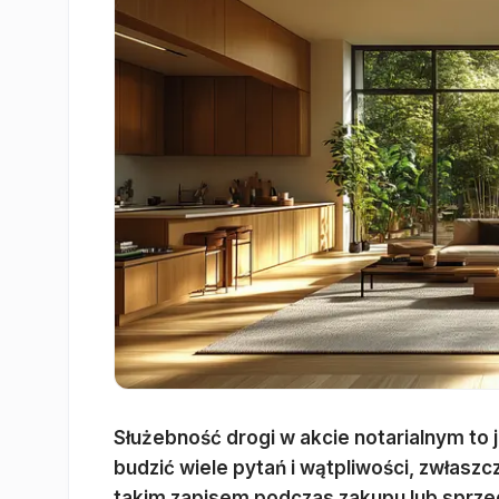
Służebność drogi w akcie notarialnym to
budzić wiele pytań i wątpliwości, zwłaszcz
takim zapisem podczas zakupu lub sprzed