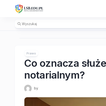
Skip
to
content
Prawo
Co oznacza służe
notarialnym?
by