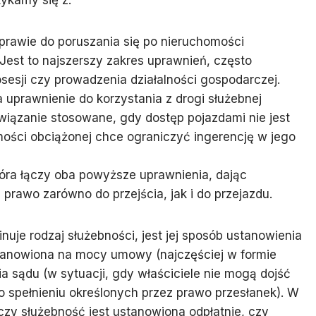
ykamy się z:
prawie do poruszania się po nieruchomości
est to najszerszy zakres uprawnień, często
sesji czy prowadzenia działalności gospodarczej.
a uprawnienie do korzystania z drogi służebnej
związanie stosowane, gdy dostęp pojazdami nie jest
mości obciążonej chce ograniczyć ingerencję w jego
tóra łączy oba powyższe uprawnienia, dając
prawo zarówno do przejścia, jak i do przejazdu.
uje rodzaj służebności, jest jej sposób ustanowienia
tanowiona na mocy umowy (najczęściej w formie
ia sądu (w sytuacji, gdy właściciele nie mogą dojść
po spełnieniu określonych przez prawo przesłanek). W
 czy służebność jest ustanowiona odpłatnie, czy