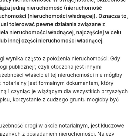
iąża jedną nieruchomość (nieruchomość
eruchomości (nieruchomości władnącej). Oznacza to,
usi tolerować pewne działania związane z
iela nieruchomości władnącej, najczęściej w celu
lub innej części nieruchomości władnącej.
gi wynika często z położenia nieruchomości. Gdy
ogi publicznej”, czyli otoczona jest innymi
żebności właściciel tej nieruchomości nie mógłby
t notarialny jest formalnym dokumentem, który
ną i czyniąc je wiążącym dla wszystkich przyszłych
apisu, korzystanie z cudzego gruntu mogłoby być
użebność drogi w akcie notarialnym, jest kluczowe
iązanych z posiadaniem nieruchomości. Należy