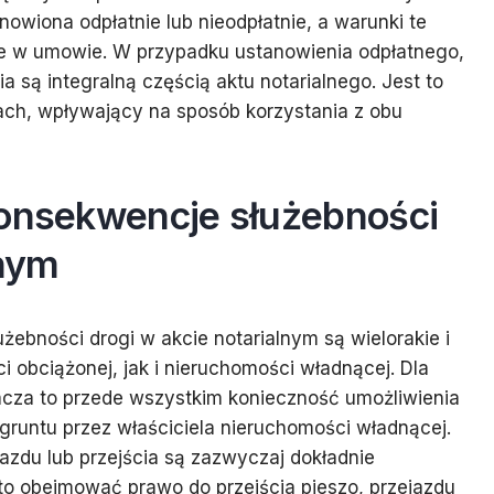
owiona odpłatnie lub nieodpłatnie, a warunki te
ne w umowie. W przypadku ustanowienia odpłatnego,
 są integralną częścią aktu notarialnego. Jest to
ach, wpływający na sposób korzystania z obu
konsekwencje służebności
lnym
ebności drogi w akcie notarialnym są wielorakie i
 obciążonej, jak i nieruchomości władnącej. Dla
acza to przede wszystkim konieczność umożliwienia
gruntu przez właściciela nieruchomości władnącej.
jazdu lub przejścia są zazwyczaj dokładnie
o obejmować prawo do przejścia pieszo, przejazdu