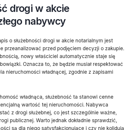
ć drogi w akcie
szłego nabywcy
is o służebności drogi w akcie notarialnym jest
ie przeanalizować przed podjęciem decyzji o zakupie.
ością, nowy właściciel automatycznie staje się
obowiązki. Oznacza to, że będzie musiał respektować
iela nieruchomości władnącej, zgodnie z zapisami
ruchomość władnąca, służebność ta stanowi cenne
otencjalną wartość tej nieruchomości. Nabywca
stać z drogi służebnej, co jest szczególnie ważne,
drogi publicznej. Warto jednak dokładnie sprawdzić,
ości są dla niego satysfakcjonujące i czy nie kolidują