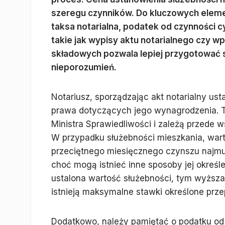
szeregu czynników. Do kluczowych elem
taksa notarialna, podatek od czynności 
takie jak wypisy aktu notarialnego czy wp
składowych pozwala lepiej przygotować si
nieporozumień.
Notariusz, sporządzając akt notarialny us
prawa dotyczących jego wynagrodzenia. T
Ministra Sprawiedliwości i zależą przede 
W przypadku służebności mieszkania, warto
przeciętnego miesięcznego czynszu najmu p
choć mogą istnieć inne sposoby jej określ
ustalona wartość służebności, tym wyższa 
istnieją maksymalne stawki określone prze
Dodatkowo, należy pamiętać o podatku o