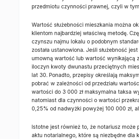
przedmiotu czynności prawnej, czyli w ty
Wartość służebności mieszkania można okre
klientom najbardziej właściwą metodę. Czę
czynszu najmu lokalu o podobnym standard
została ustanowiona. Jeśli służebność je
umowną wartość lub wartość wynikającą z 
iloczyn kwoty dwunastu przeciętnych mie
lat 30. Ponadto, przepisy określają maksym
pobrać w zależności od przedziału wartośc
wartości do 3 000 zł maksymalna taksa wy
natomiast dla czynności o wartości przekr
0,25% od nadwyżki powyżej 100 000 zł, ale
Istotne jest również to, że notariusz moż
aktu notarialnego, które są niezbędne dla