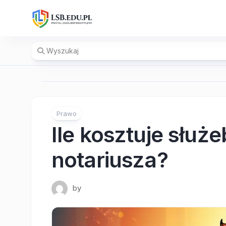
Skip
to
content
Prawo
Ile kosztuje służ
notariusza?
by