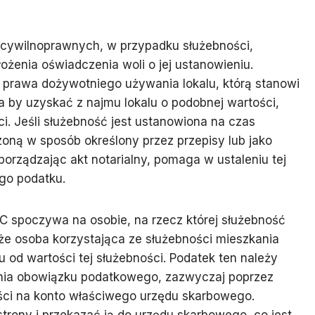
 cywilnoprawnych, w przypadku służebności,
żenia oświadczenia woli o jej ustanowieniu.
prawa dożywotniego używania lokalu, którą stanowi
a by uzyskać z najmu lokalu o podobnej wartości,
i. Jeśli służebność jest ustanowiona na czas
zoną w sposób określony przez przepisy lub jako
porządzając akt notarialny, pomaga w ustaleniu tej
ego podatku.
C spoczywa na osobie, na rzecz której służebność
 że osoba korzystająca ze służebności mieszkania
 od wartości tej służebności. Podatek ten należy
tania obowiązku podatkowego, zazwyczaj poprzez
ości na konto właściwego urzędu skarbowego.