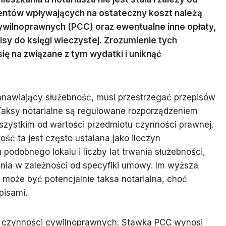
entów wpływających na ostateczny koszt należą
cywilnoprawnych (PCC) oraz ewentualne inne opłaty,
isy do księgi wieczystej. Zrozumienie tych
ę na związane z tym wydatki i uniknąć
tanawiający służebność, musi przestrzegać przepisów
aksy notarialne są regulowane rozporządzeniem
wszystkim od wartości przedmiotu czynności prawnej.
ść ta jest często ustalana jako iloczyn
odobnego lokalu i liczby lat trwania służebności,
enia w zależności od specyfiki umowy. Im wyższa
może być potencjalnie taksa notarialna, choć
pisami.
d czynności cywilnoprawnych. Stawka PCC wynosi