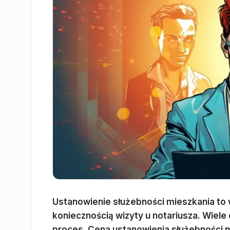
Ustanowienie służebności mieszkania to 
koniecznością wizyty u notariusza. Wiele 
proces. Cena ustanowienia służebności mie