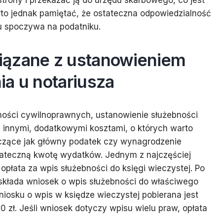
trony i przekazać ją do urzędu skarbowego, co jest
to jednak pamiętać, że ostateczna odpowiedzialność
ku spoczywa na podatniku.
iązane z ustanowieniem
ia u notariusza
nności cywilnoprawnych, ustanowienie służebności
z innymi, dodatkowymi kosztami, o których warto
czące jak główny podatek czy wynagrodzenie
tateczną kwotę wydatków. Jednym z najczęściej
płata za wpis służebności do księgi wieczystej. Po
 składa wniosek o wpis służebności do właściwego
iosku o wpis w księdze wieczystej pobierana jest
 zł. Jeśli wniosek dotyczy wpisu wielu praw, opłata