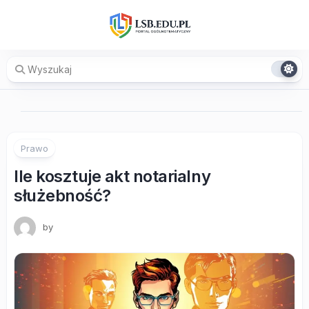
Skip
to
content
Prawo
Ile kosztuje akt notarialny
służebność?
by