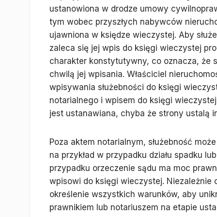
ustanowiona w drodze umowy cywilnoprawn
tym wobec przyszłych nabywców nieruchomo
ujawniona w księdze wieczystej. Aby służe
zaleca się jej wpis do księgi wieczystej p
charakter konstytutywny, co oznacza, że
chwilą jej wpisania. Właściciel nieruchom
wpisywania służebności do księgi wieczys
notarialnego i wpisem do księgi wieczyste
jest ustanawiana, chyba że strony ustalą i
Poza aktem notarialnym, służebność może
na przykład w przypadku działu spadku l
przypadku orzeczenie sądu ma moc prawną
wpisowi do księgi wieczystej. Niezależnie
określenie wszystkich warunków, aby unik
prawnikiem lub notariuszem na etapie ust