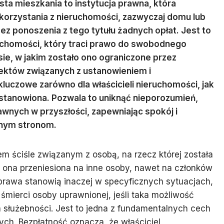
ta mieszkania to instytucja prawna, która
korzystania z nieruchomości, zazwyczaj domu lub
bez ponoszenia z tego tytułu żadnych opłat. Jest to
ruchomości, który traci prawo do swobodnego
e, w jakim zostało ono ograniczone przez
ektów związanych z ustanowieniem i
kluczowe zarówno dla właścicieli nieruchomości, jak
 ustanowiona. Pozwala to uniknąć nieporozumień,
awnych w przyszłości, zapewniając spokój i
nym stronom.
m ściśle związanym z osobą, na rzecz której została
 ona przeniesiona na inne osoby, nawet na członków
prawa stanowią inaczej w specyficznych sytuacjach,
 śmierci osoby uprawnionej, jeśli taka możliwość
 służebności. Jest to jedna z fundamentalnych cech
ych. Bezpłatność oznacza, że właściciel