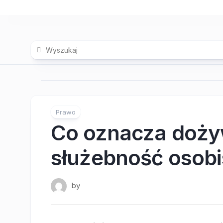
Skip
to
content
Prawo
Co oznacza dożyw
służebność osobi
by