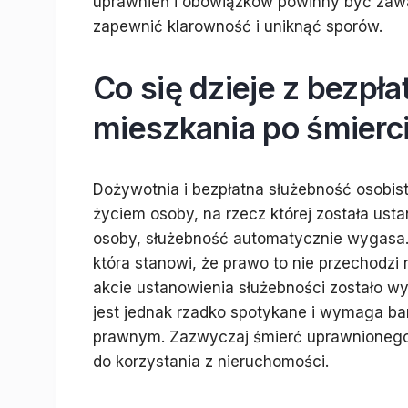
uprawnień i obowiązków powinny być zawa
zapewnić klarowność i uniknąć sporów.
Co się dzieje z bezpł
mieszkania po śmierci 
Dożywotnia i bezpłatna służebność osobis
życiem osoby, na rzecz której została ust
osoby, służebność automatycznie wygasa
która stanowi, że prawo to nie przechodz
akcie ustanowienia służebności zostało wy
jest jednak rzadko spotykane i wymaga b
prawnym. Zazwyczaj śmierć uprawnionego
do korzystania z nieruchomości.