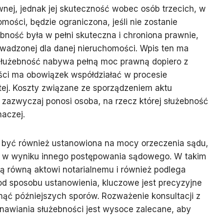
ej, jednak jej skuteczność wobec osób trzecich, w
ści, będzie ograniczona, jeśli nie zostanie
bność była w pełni skuteczna i chroniona prawnie,
rowadzonej dla danej nieruchomości. Wpis ten ma
 służebność nabywa pełną moc prawną dopiero z
ości ma obowiązek współdziałać w procesie
tej. Koszty związane ze sporządzeniem aktu
j zazwyczaj ponosi osoba, na rzecz której służebność
naczej.
 być również ustanowiona na mocy orzeczenia sądu,
ub w wyniku innego postępowania sądowego. W takim
 równą aktowi notarialnemu i również podlega
 od sposobu ustanowienia, kluczowe jest precyzyjne
nąć późniejszych sporów. Rozważenie konsultacji z
anawiania służebności jest wysoce zalecane, aby