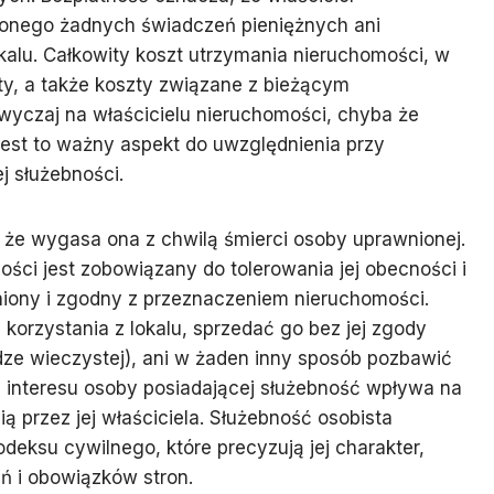
onego żadnych świadczeń pieniężnych ani
kalu. Całkowity koszt utrzymania nieruchomości, w
ty, a także koszty związane z bieżącym
yczaj na właścicielu nieruchomości, chyba że
est to ważny aspekt do uwzględnienia przy
j służebności.
 że wygasa ona z chwilą śmierci osoby uprawnionej.
ości jest zobowiązany do tolerowania jej obecności i
iony i zgodny z przeznaczeniem nieruchomości.
ć korzystania z lokalu, sprzedać go bez jej zgody
ędze wieczystej), ani w żaden inny sposób pozbawić
a interesu osoby posiadającej służebność wpływa na
 przez jej właściciela. Służebność osobista
deksu cywilnego, które precyzują jej charakter,
ń i obowiązków stron.