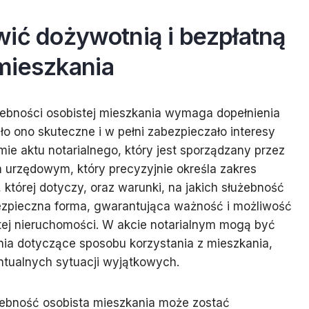
wić dożywotnią i bezpłatną
mieszkania
użebności osobistej mieszkania wymaga dopełnienia
o ono skuteczne i w pełni zabezpieczało interesy
mie aktu notarialnego, który jest sporządzany przez
m urzędowym, który precyzyjnie określa zakres
której dotyczy, oraz warunki, na jakich służebność
 bezpieczna forma, gwarantująca ważność i możliwość
tej nieruchomości. W akcie notarialnym mogą być
ia dotyczące sposobu korzystania z mieszkania,
ntualnych sytuacji wyjątkowych.
żebność osobista mieszkania może zostać