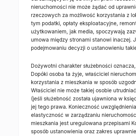
nieruchomości nie może żądać od uprawni
rzeczowych za możliwość korzystania z lo
tym podatki, opłaty eksploatacyjne, remon
użytkowaniem, jak media, spoczywają zazw
umowa między stronami stanowi inaczej. J
podejmowaniu decyzji o ustanowieniu takie
Dożywotni charakter służebności oznacza,
Dopóki osoba ta żyje, właściciel nieruchom
korzystania z mieszkania w sposób uzgodn
Właściciel nie może takiej osobie utrudnia
(jeśli służebność została ujawniona w ksi
jej tego prawa. Konieczność uwzględnieni
elastyczność w zarządzaniu nieruchomością
mieszkania jest uregulowana przepisami Ko
sposób ustanowienia oraz zakres uprawnie