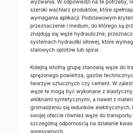
wyzwania. W odpowiedzi na te potrzeby, 
szeroki wachlarz produktów, które spełniaj
wymagania aplikacji. Podstawowym kryter
przeznaczenie i medium, do którego są p
znajdują się węże hydrauliczne, przeznac
systemach hydrauliki siłowej, które wyma
stalowych oplotów lub spiral.
Kolejną istotną grupę stanowią węże do 
sprężonego powietrza, gazów technicznych,
tworzyw sztucznych czy cement. W zależ
węże te mogą być wykonane z elastyczn
włóknami syntetycznymi, a nawet z mater
gromadzeniu się ładunków elektrycznych.
swojej ofercie również węże do transport
szczególną odpornością na działanie kwasó
agresywnych.