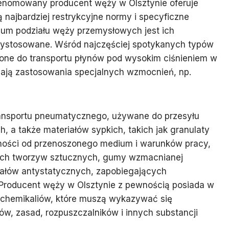
renomowany producent węży w Olsztynie oferuje
ą najbardziej restrykcyjne normy i specyficzne
ium podziału węży przemysłowych jest ich
rzystosowane. Wśród najczęściej spotykanych typów
zone do transportu płynów pod wysokim ciśnieniem w
gają zastosowania specjalnych wzmocnień, np.
transportu pneumatycznego, używane do przesyłu
 a także materiałów sypkich, takich jak granulaty
ności od przenoszonego medium i warunków pracy,
ych tworzyw sztucznych, gumy wzmacnianej
iałów antystatycznych, zapobiegających
 Producent węży w Olsztynie z pewnością posiada w
u chemikaliów, które muszą wykazywać się
w, zasad, rozpuszczalników i innych substancji