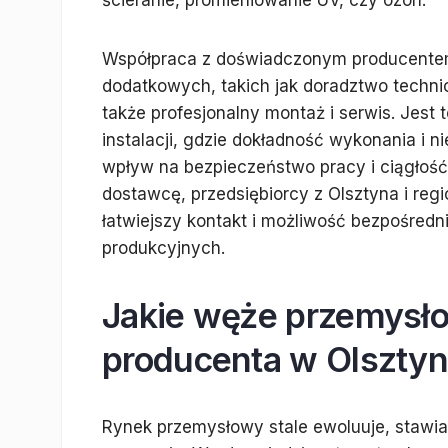
ścieranie, promieniowanie UV, czy ozon.
Współpraca z doświadczonym producentem
dodatkowych, takich jak doradztwo techni
także profesjonalny montaż i serwis. Jes
instalacji, gdzie dokładność wykonania i
wpływ na bezpieczeństwo pracy i ciągłoś
dostawcę, przedsiębiorcy z Olsztyna i reg
łatwiejszy kontakt i możliwość bezpośredn
produkcyjnych.
Jakie węże przemysł
producenta w Olsztyni
Rynek przemysłowy stale ewoluuje, stawi