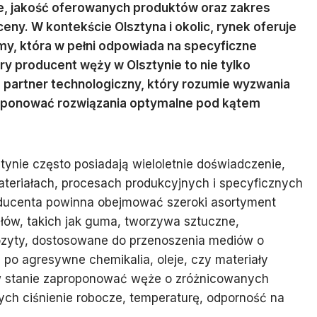
ie, jakość oferowanych produktów oraz zakres
eny. W kontekście Olsztyna i okolic, rynek oferuje
rmy, która w pełni odpowiada na specyficzne
y producent węży w Olsztynie to nie tylko
partner technologiczny, który rozumie wyzwania
roponować rozwiązania optymalne pod kątem
ynie często posiadają wieloletnie doświadczenie,
ateriałach, procesach produkcyjnych i specyficznych
roducenta powinna obejmować szeroki asortyment
ów, takich jak guma, tworzywa sztuczne,
pozyty, dostosowane do przenoszenia mediów o
 po agresywne chemikalia, oleje, czy materiały
 w stanie zaproponować węże o zróżnicowanych
ch ciśnienie robocze, temperaturę, odporność na