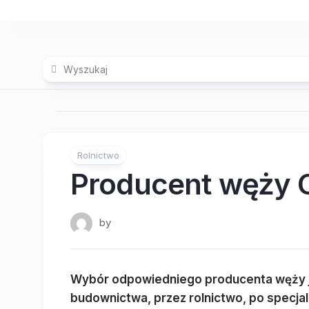
Skip
to
content
Rolnictwo
Producent węży 
by
Wybór odpowiedniego producenta węży je
budownictwa, przez rolnictwo, po specja