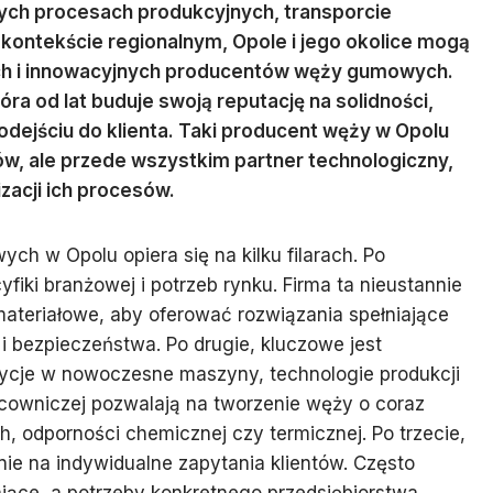
nych procesach produkcyjnych, transporcie
 kontekście regionalnym, Opole i jego okolice mogą
ch i innowacyjnych producentów węży gumowych.
ra od lat buduje swoją reputację na solidności,
odejściu do klienta. Taki producent węży w Opolu
w, ale przede wszystkim partner technologiczny,
zacji ich procesów.
h w Opolu opiera się na kilku filarach. Po
fiki branżowej i potrzeb rynku. Firma ta nieustannie
materiałowe, aby oferować rozwiązania spełniające
 i bezpieczeństwa. Po drugie, kluczowe jest
tycje w nowoczesne maszyny, technologie produkcji
acowniczej pozwalają na tworzenie węży o coraz
 odporności chemicznej czy termicznej. Po trzecie,
nie na indywidualne zapytania klientów. Często