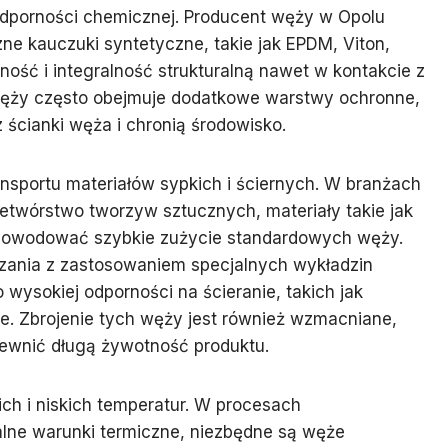
dporności chemicznej. Producent węży w Opolu
zne kauczuki syntetyczne, takie jak EPDM, Viton,
lność i integralność strukturalną nawet w kontakcie z
 węży często obejmuje dodatkowe warstwy ochronne,
z ścianki węża i chronią środowisko.
nsportu materiałów sypkich i ściernych. W branżach
etwórstwo tworzyw sztucznych, materiały takie jak
 powodować szybkie zużycie standardowych węży.
zania z zastosowaniem specjalnych wykładzin
ysokiej odporności na ścieranie, takich jak
e. Zbrojenie tych węży jest również wzmacniane,
pewnić długą żywotność produktu.
h i niskich temperatur. W procesach
lne warunki termiczne, niezbędne są węże