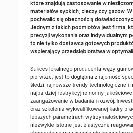
które znajdują zastosowanie w niezliczo
materiałów sypkich, cieczy czy gazów. W
pochwalić się obecnością doświadczony
Jednym z takich podmiotów jest firma, któ
precyzji wykonania oraz indywidualnym p
to nie tylko dostawca gotowych produktó
wspierający przedsiębiorstwa w optymali
Sukces lokalnego producenta węży gumowyc
pierwsze, jest to dogłębna znajomość specy
śledzi najnowsze trendy technologiczne i 
najbardziej restrykcyjne normy jakościowe
zaangażowanie w badania i rozwój. Inwes
oraz szkolenia wykwalifikowanej kadry pr
lepszych parametrach wytrzymałościowych,
niezwykle istotne jest elastyczne reagowa