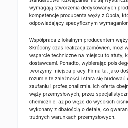
standardowe rozwiązania nie są wystarcza
wymagają stworzenia dedykowanych produk
kompetencje producenta węży z Opola, któ
odpowiadający specyficznym wymaganiom 
Współpraca z lokalnym producentem węży 
Skrócony czas realizacji zamówień, możliwo
wsparcie techniczne na miejscu to atuty, 
dostawcami. Ponadto, wybierając polskieg
tworzymy miejsca pracy. Firma ta, jako d
rozumie te zależności i stara się budowa
zaufaniu i profesjonalizmie. Ich oferta ob
węży przemysłowych, przez specjalistycz
chemicznie, aż po węże do wysokich ciśnie
wykonany z dbałością o detale, co gwaran
trudnych warunkach przemysłowych.