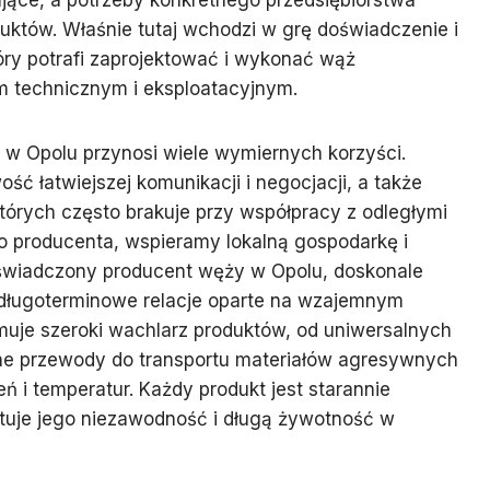
jące, a potrzeby konkretnego przedsiębiorstwa
tów. Właśnie tutaj wchodzi w grę doświadczenie i
ry potrafi zaprojektować i wykonać wąż
technicznym i eksploatacyjnym.
w Opolu przynosi wiele wymiernych korzyści.
ść łatwiejszej komunikacji i negocjacji, a także
których często brakuje przy współpracy z odległymi
o producenta, wspieramy lokalną gospodarkę i
oświadczony producent węży w Opolu, doskonale
ć długoterminowe relacje oparte na wzajemnym
ejmuje szeroki wachlarz produktów, od uniwersalnych
ne przewody do transportu materiałów agresywnych
ń i temperatur. Każdy produkt jest starannie
tuje jego niezawodność i długą żywotność w