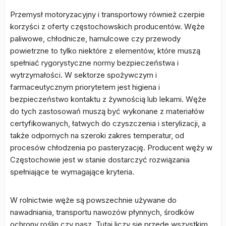
Przemysł motoryzacyjny i transportowy również czerpie
korzyści z oferty częstochowskich producentów. Węże
paliwowe, chłodnicze, hamulcowe czy przewody
powietrzne to tylko niektóre z elementów, które muszą
spełniać rygorystyczne normy bezpieczeństwa i
wytrzymałości. W sektorze spożywczym i
farmaceutycznym priorytetem jest higiena i
bezpieczeństwo kontaktu z żywnością lub lekami. Węże
do tych zastosowań muszą być wykonane z materiałów
certyfikowanych, łatwych do czyszczenia i sterylizacji, a
także odpornych na szeroki zakres temperatur, od
procesów chłodzenia po pasteryzację. Producent węży w
Częstochowie jest w stanie dostarczyć rozwiązania
spełniające te wymagające kryteria.
W rolnictwie węże są powszechnie używane do
nawadniania, transportu nawozów płynnych, środków
ochrony roślin czy pasz. Tutaj liczy się przede wszystkim