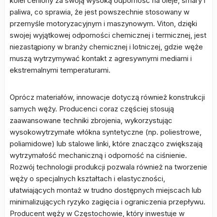
kolei ceniony za swoją wysoką odporność na oleje, smary i
paliwa, co sprawia, że jest powszechnie stosowany w
przemyśle motoryzacyjnym i maszynowym. Viton, dzięki
swojej wyjątkowej odporności chemicznej i termicznej, jest
niezastąpiony w branży chemicznej i lotniczej, gdzie węże
muszą wytrzymywać kontakt z agresywnymi mediami i
ekstremalnymi temperaturami.
Oprócz materiałów, innowacje dotyczą również konstrukcji
samych węży. Producenci coraz częściej stosują
zaawansowane techniki zbrojenia, wykorzystując
wysokowytrzymałe włókna syntetyczne (np. poliestrowe,
poliamidowe) lub stalowe linki, które znacząco zwiększają
wytrzymałość mechaniczną i odporność na ciśnienie.
Rozwój technologii produkcji pozwala również na tworzenie
węży o specjalnych kształtach i elastyczności,
ułatwiających montaż w trudno dostępnych miejscach lub
minimalizujących ryzyko zagięcia i ograniczenia przepływu.
Producent węży w Częstochowie, który inwestuje w