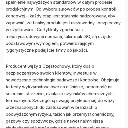
spełnienie najwyższych standardów w całym procesie
produkcyjnym. Od wyboru surowców po proces kontroli
końcowej – każdy etap jest starannie nadzorowany, aby
zapewnić, że finalny produkt jest niezawodny i bezpieczny
w użytkowaniu. Certyfikaty zgodności z
międzynarodowymi normami, takimi jak ISO, są często
podstawowym wymogiem, potwierdzającym
rygorystyczne podejście firmy do jakości.
Producent węży z Częstochowy, który dba o
bezpieczeństwo swoich klientów, inwestuje w
nowoczesne technologie badawcze i kontrolne. Obejmuje
to testy wytrzymałościowe na ciśnienie, odporność na
ścieranie, starzenie, działanie czynników chemicznych i
termicznych. Szczególną uwagę przykłada się do węży
przeznaczonych do zastosowań w branżach o
podwyższonym ryzyku, takich jak przemysł chemiczny,
gazowy czy spożywczy, gdzie nawet najmniejsza
niedoskonałość może mieć poważne konsekwencje.