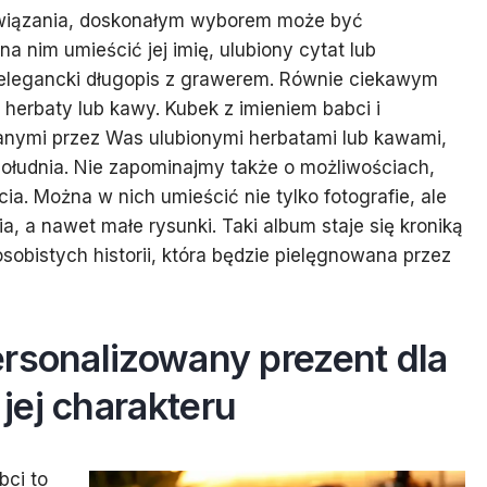
ozwiązania, doskonałym wyborem może być
a nim umieścić jej imię, ulubiony cytat lub
elegancki długopis z grawerem. Równie ciekawym
herbaty lub kawy. Kubek z imieniem babci i
anymi przez Was ulubionymi herbatami lub kawami,
południa. Nie zapominajmy także o możliwościach,
ia. Można w nich umieścić nie tylko fotografie, ale
, a nawet małe rysunki. Taki album staje się kroniką
sobistych historii, która będzie pielęgnowana przez
rsonalizowany prezent dla
jej charakteru
bci to