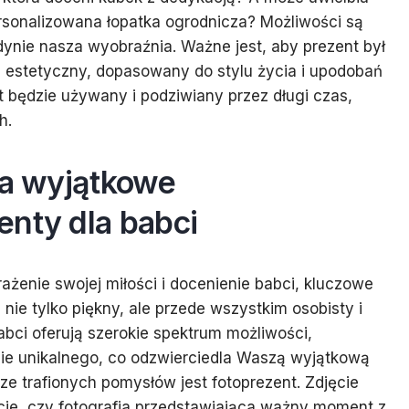
ersonalizowana łopatka ogrodnicza? Możliwości są
dynie nasza wyobraźnia. Ważne jest, aby prezent był
ub estetyczny, dopasowany do stylu życia i upodobań
 będzie używany i podziwiany przez długi czas,
h.
na wyjątkowe
enty dla babci
żenie swojej miłości i docenienie babci, kluczowe
e nie tylko piękny, ale przede wszystkim osobisty i
bci oferują szerokie spektrum możliwości,
ie unikalnego, co odzwierciedla Waszą wyjątkową
ze trafionych pomysłów jest fotoprezent. Zdjęcie
ie, czy fotografia przedstawiająca ważny moment z