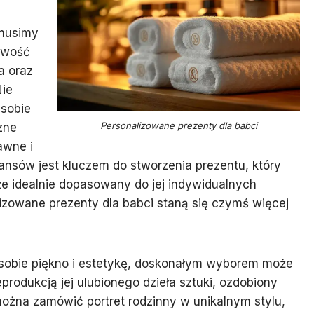
 musimy
owość
a oraz
Nie
 sobie
Personalizowane prezenty dla babci
zne
awne i
ansów jest kluczem do stworzenia prezentu, który
kże idealnie dopasowany do jej indywidualnych
izowane prezenty dla babci staną się czymś więcej
i sobie piękno i estetykę, doskonałym wyborem może
produkcją jej ulubionego dzieła sztuki, ozdobiony
 można zamówić portret rodzinny w unikalnym stylu,