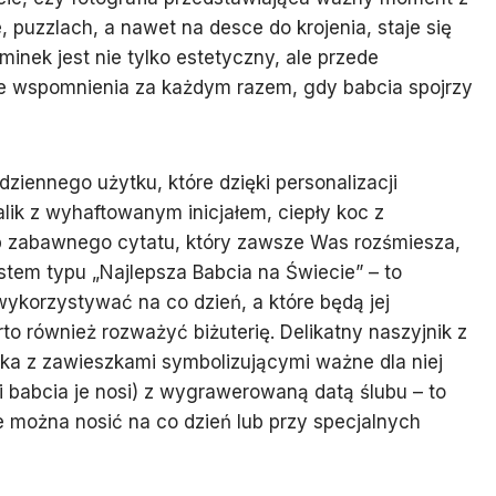
 puzzlach, a nawet na desce do krojenia, staje się
nek jest nie tylko estetyczny, ale przede
łe wspomnienia za każdym razem, gdy babcia spojrzy
ziennego użytku, które dzięki personalizacji
lik z wyhaftowanym inicjałem, ciepły koc z
 zabawnego cytatu, który zawsze Was rozśmiesza,
tem typu „Najlepsza Babcia na Świecie” – to
ykorzystywać na co dzień, a które będą jej
to również rozważyć biżuterię. Delikatny naszyjnik z
a z zawieszkami symbolizującymi ważne dla niej
li babcia je nosi) z wygrawerowaną datą ślubu – to
e można nosić na co dzień lub przy specjalnych