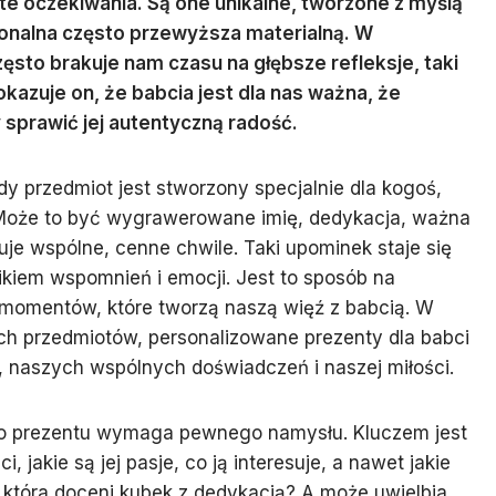
 te oczekiwania. Są one unikalne, tworzone z myślą
jonalna często przewyższa materialną. W
ęsto brakuje nam czasu na głębsze refleksje, taki
azuje on, że babcia jest dla nas ważna, że
 sprawić jej autentyczną radość.
dy przedmiot jest stworzony specjalnie dla kogoś,
. Może to być wygrawerowane imię, dedykacja, ważna
łuje wspólne, cenne chwile. Taki upominek staje się
nikiem wspomnień i emocji. Jest to sposób na
 momentów, które tworzą naszą więź z babcią. W
 przedmiotów, personalizowane prezenty dla babci
ji, naszych wspólnych doświadczeń i naszej miłości.
o prezentu wymaga pewnego namysłu. Kluczem jest
 jakie są jej pasje, co ją interesuje, a nawet jakie
, która doceni kubek z dedykacją? A może uwielbia