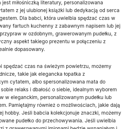
a jest miłośniczką literatury, personalizowana
tem z jej ulubionej książki lub dedykacją od serca
gestem. Dla babci, która uwielbia spędzać czas w
zowany fartuch kuchenny z zabawnym napisem lub jej
ci przypraw w ozdobnym, grawerowanym pudełku, z
tyczny aspekt takiego prezentu w połączeniu z
dealnie dopasowany.
lubi spędzać czas na świeżym powietrzu, możemy
icze, takie jak elegancka łopatka z
ym cytatem, albo spersonalizowana mata do
i sobie relaks i dbałość o siebie, idealnym wyborem
 w eleganckim, personalizowanym pudełku lub
iem. Pamiętajmy również o możliwościach, jakie dają
j hobby. Jeśli babcia kolekcjonuje znaczki, możemy
zowane pudełko do przechowywania. Jeśli uwielbia
ędzi z grawerowanymi imionami będzie wspaniałym i