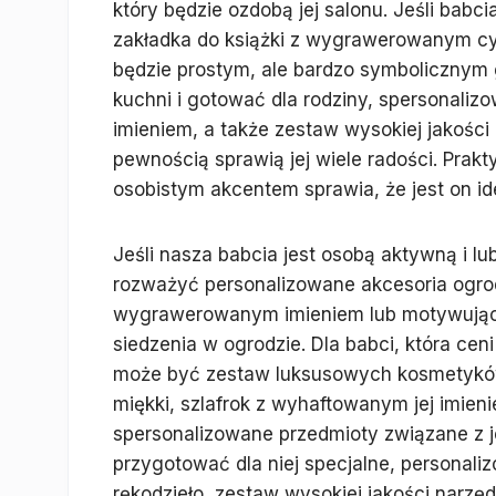
który będzie ozdobą jej salonu. Jeśli babci
zakładka do książki z wygrawerowanym cyta
będzie prostym, ale bardzo symbolicznym 
kuchni i gotować dla rodziny, spersonali
imieniem, a także zestaw wysokiej jakoś
pewnością sprawią jej wiele radości. Prak
osobistym akcentem sprawia, że jest on i
Jeśli nasza babcia jest osobą aktywną i 
rozważyć personalizowane akcesoria ogrodn
wygrawerowanym imieniem lub motywując
siedzenia w ogrodzie. Dla babci, która cen
może być zestaw luksusowych kosmetyków
miękki, szlafrok z wyhaftowanym jej imien
spersonalizowane przedmioty związane z je
przygotować dla niej specjalne, personali
rękodzieło, zestaw wysokiej jakości narz