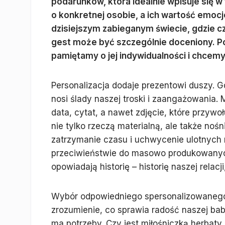
podarunków, która idealnie wpisuje się w
o konkretnej osobie, a ich wartość emoc
dzisiejszym zabieganym świecie, gdzie cz
gest może być szczególnie doceniony. Pok
pamiętamy o jej indywidualności i chcemy
Personalizacja dodaje prezentowi duszy. G
nosi ślady naszej troski i zaangażowania
data, cytat, a nawet zdjęcie, które przywo
nie tylko rzeczą materialną, ale także noś
zatrzymanie czasu i uchwycenie ulotnych
przeciwieństwie do masowo produkowanych
opowiadają historię – historię naszej relac
Wybór odpowiedniego spersonalizowaneg
zrozumienie, co sprawia radość naszej babci,
ma potrzeby. Czy jest miłośniczką herbaty