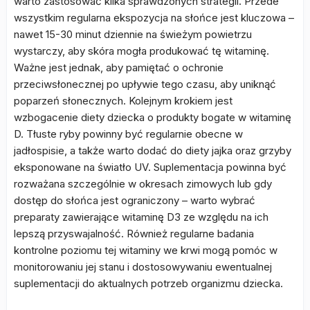
warto zastosować kilka sprawdzonych strategii. Przede
wszystkim regularna ekspozycja na słońce jest kluczowa –
nawet 15-30 minut dziennie na świeżym powietrzu
wystarczy, aby skóra mogła produkować tę witaminę.
Ważne jest jednak, aby pamiętać o ochronie
przeciwsłonecznej po upływie tego czasu, aby uniknąć
poparzeń słonecznych. Kolejnym krokiem jest
wzbogacenie diety dziecka o produkty bogate w witaminę
D. Tłuste ryby powinny być regularnie obecne w
jadłospisie, a także warto dodać do diety jajka oraz grzyby
eksponowane na światło UV. Suplementacja powinna być
rozważana szczególnie w okresach zimowych lub gdy
dostęp do słońca jest ograniczony – warto wybrać
preparaty zawierające witaminę D3 ze względu na ich
lepszą przyswajalność. Również regularne badania
kontrolne poziomu tej witaminy we krwi mogą pomóc w
monitorowaniu jej stanu i dostosowywaniu ewentualnej
suplementacji do aktualnych potrzeb organizmu dziecka.