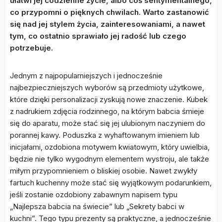
ułatwi jej codzienne życie, albo coś sentymentalnego,
co przypomni o pięknych chwilach. Warto zastanowić
się nad jej stylem życia, zainteresowaniami, a nawet
tym, co ostatnio sprawiało jej radość lub czego
potrzebuje.
Jednym z najpopularniejszych i jednocześnie
najbezpieczniejszych wyborów są przedmioty użytkowe,
które dzięki personalizacji zyskują nowe znaczenie. Kubek
z nadrukiem zdjęcia rodzinnego, na którym babcia śmieje
się do aparatu, może stać się jej ulubionym naczyniem do
porannej kawy. Poduszka z wyhaftowanym imieniem lub
inicjałami, ozdobiona motywem kwiatowym, który uwielbia,
będzie nie tylko wygodnym elementem wystroju, ale także
miłym przypomnieniem o bliskiej osobie. Nawet zwykły
fartuch kuchenny może stać się wyjątkowym podarunkiem,
jeśli zostanie ozdobiony zabawnym napisem typu
„Najlepsza babcia na świecie” lub „Sekrety babci w
kuchni”. Tego typu prezenty są praktyczne, a jednocześnie