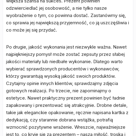
większa szansa na sukces. Prezent powinien
odzwierciedlać jej osobowość, a nie tylko nasze
wyobrażenie o tym, co powinna dostać. Zastanówmy się,
co sprawia jej największą przyjemność, co ją uszczęśliwia i
co może jej się przydać.
Po drugie, jakość wykonania jest niezwykle ważna. Nawet
najpiękniejszy pomysł może zostać zepsuty przez słabej
jakości materiały lub niedbałe wykonanie. Dlatego warto
wybierać sprawdzonych producentów i wykonawców,
którzy gwarantują wysoką jakość swoich produktów.
Czytajmy opinie innych klientów, sprawdzajmy zdjęcia
gotowych realizacji. Po trzecie, nie zapominajmy o
estetyce. Nawet praktyczny prezent powinien być ładnie
zapakowany i prezentować się atrakcyjnie. Drobne detale,
takie jak eleganckie opakowanie, ręcznie napisana kartka z
dedykacją, czy starannie dobrana wstążka, potrafią
wzmocnić pozytywne wrażenie. Wreszcie, najważniejsze
jest to, co kryje się za prezentem – nasza miłość, troska i