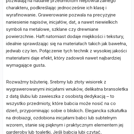
pozwalają na nadanie przedmiotom niepowtarzalnego
charakteru, podkreślając jednocześnie ich klasę i
wyrafinowanie. Grawerowanie pozwala na precyzyjne
naniesienie napisów, inicjałów, dat, a nawet niewielkich
symboli na metalowe, szklane czy drewniane
powierzchnie. Haft natomiast dodaje miękkości i tekstury,
idealnie sprawdzając się na materiałach takich jak bawełna,
jedwab czy len. Połączenie tych technik z wysokiej jakości
materiałami daje efekt, który zadowoli nawet najbardziej
wymagające gusta.
Rozważmy biżuterię. Srebrny lub złoty wisiorek z
wygrawerowanymi inicjałami wnuków, delikatna bransoletka
z datą ślubu lub zawieszka z osobistą dedykacją – to
wszystko przedmioty, które babcia może nosić na co
dzień, przypominając sobie o bliskich. Elegancka szkatułka
na drobiazgi, ozdobiona inicjałami babci lub subtelnym
wzorem, stanie się pięknym i praktycznym elementem jej
garderoby lub toaletki. Jeśli babcia lubi czytać,