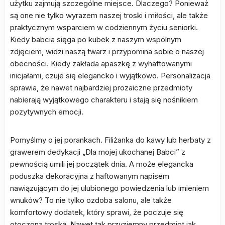
użytku zajmują szczególne miejsce. Dlaczego? Ponieważ
są one nie tylko wyrazem naszej troski i miłości, ale także
praktycznym wsparciem w codziennym życiu seniorki.
Kiedy babcia sięga po kubek z naszym wspólnym
zdjęciem, widzi naszą twarz i przypomina sobie o naszej
obecności. Kiedy zakłada apaszkę z wyhaftowanymi
inicjałami, czuje się elegancko i wyjątkowo. Personalizacja
sprawia, że nawet najbardziej prozaiczne przedmioty
nabierają wyjątkowego charakteru i stają się nośnikiem
pozytywnych emocji.
Pomyślmy o jej porankach. Filiżanka do kawy lub herbaty z
grawerem dedykacji „Dla mojej ukochanej Babci” z
pewnością umili jej początek dnia. A może elegancka
poduszka dekoracyjna z haftowanym napisem
nawiązującym do jej ulubionego powiedzenia lub imieniem
wnuków? To nie tylko ozdoba salonu, ale także
komfortowy dodatek, który sprawi, że poczuje się
otoczona troską. Nawet tak przyziemny przedmiot jak