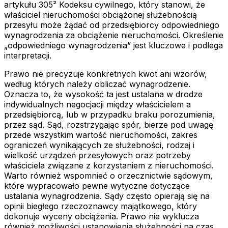
artykułu 305² Kodeksu cywilnego, który stanowi, że
właściciel nieruchomości obciążonej służebnością
przesyłu może żądać od przedsiębiorcy odpowiedniego
wynagrodzenia za obciążenie nieruchomości. Określenie
„odpowiedniego wynagrodzenia” jest kluczowe i podlega
interpretacji.
Prawo nie precyzuje konkretnych kwot ani wzorów,
według których należy obliczać wynagrodzenie.
Oznacza to, że wysokość ta jest ustalana w drodze
indywidualnych negocjacji między właścicielem a
przedsiębiorcą, lub w przypadku braku porozumienia,
przez sąd. Sąd, rozstrzygając spór, bierze pod uwagę
przede wszystkim wartość nieruchomości, zakres
ograniczeń wynikających ze służebności, rodzaj i
wielkość urządzeń przesyłowych oraz potrzeby
właściciela związane z korzystaniem z nieruchomości.
Warto również wspomnieć o orzecznictwie sądowym,
które wypracowało pewne wytyczne dotyczące
ustalania wynagrodzenia. Sądy często opierają się na
opinii biegłego rzeczoznawcy majątkowego, który
dokonuje wyceny obciążenia. Prawo nie wyklucza
również możliwości ustanowienia służebności na czas