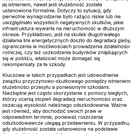
jej istnieniem, nawet jeśli służebność została
ustanowiona formalnie. Dotyczy to sytuacji, gdy
pierwotne wynagrodzenie było rażąco niskie lub nie
uwzględniało wszystkich negatywnych skutków, jakie
infrastruktura wywarła na nieruchomość w dłuższym
okresie. Przykładowo, jeśli na skutek długotrwałego
działania linii energetycznych doszło do degradacji gleby,
ograniczenia w możliwościach prowadzenia działalności
rolniczej, czy też uszkodzenia budynków znajdujących
się w pobliżu, właściciel może domagać się
rekompensaty za te szkody.
Kluczowe w takich przypadkach jest udowodnienie
związku przyczynowo-skutkowego pomiędzy istnieniem
służebności przesyłu a poniesionymi szkodami.
Niezbędne jest często skorzystanie z pomocy biegłych,
którzy ocenią stopień degradacji nieruchomości oraz
oszacują wysokość należnego odszkodowania. Ważne
jest również, aby dochodzić swoich praw w
odpowiednim terminie, ponieważ roszczenia
odszkodowawcze ulegają przedawnieniu. W przypadku,
gdy służebność została ustanowiona na podstawie