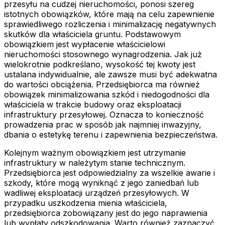
przesyłu na cudzej nieruchomości, ponosi szereg
istotnych obowiązków, które mają na celu zapewnienie
sprawiedliwego rozliczenia i minimalizację negatywnych
skutków dla właściciela gruntu. Podstawowym
obowiązkiem jest wypłacenie właścicielowi
nieruchomości stosownego wynagrodzenia. Jak już
wielokrotnie podkreślano, wysokość tej kwoty jest
ustalana indywidualnie, ale zawsze musi być adekwatna
do wartości obciążenia. Przedsiębiorca ma również
obowiązek minimalizowania szkód i niedogodności dla
właściciela w trakcie budowy oraz eksploatacji
infrastruktury przesyłowej. Oznacza to konieczność
prowadzenia prac w sposób jak najmniej inwazyjny,
dbania o estetykę terenu i zapewnienia bezpieczeństwa.
Kolejnym ważnym obowiązkiem jest utrzymanie
infrastruktury w należytym stanie technicznym.
Przedsiębiorca jest odpowiedzialny za wszelkie awarie i
szkody, które mogą wyniknąć z jego zaniedbań lub
wadliwej eksploatacji urządzeń przesyłowych. W
przypadku uszkodzenia mienia właściciela,
przedsiębiorca zobowiązany jest do jego naprawienia
lub wypłaty odszkodowania. Warto również zaznaczyć,