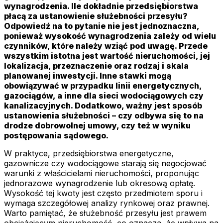
wynagrodzenia. Ile dokładnie przedsiębiorstwa
płacą za ustanowienie służebności przesyłu?
Odpowiedź na to pytanie nie jest jednoznaczna,
ponieważ wysokość wynagrodzenia zależy od wielu
czynników, które należy wziąć pod uwagę. Przede
wszystkim istotna jest wartość nieruchomości, jej
lokalizacja, przeznaczenie oraz rodzaj i skala
planowanej inwestycji. Inne stawki mogą
obowiązywać w przypadku linii energetycznych,
gazociągów, a inne dla sieci wodociągowych czy
kanalizacyjnych. Dodatkowo, ważny jest sposób
ustanowienia służebności – czy odbywa się to na
drodze dobrowolnej umowy, czy też w wyniku
postępowania sądowego.
W praktyce, przedsiębiorstwa energetyczne,
gazownicze czy wodociągowe starają się negocjować
warunki z właścicielami nieruchomości, proponując
jednorazowe wynagrodzenie lub okresową opłatę.
Wysokość tej kwoty jest często przedmiotem sporu i
wymaga szczegółowej analizy rynkowej oraz prawnej.
Warto pamiętać, że służebność przesyłu jest prawem
obciążającym nieruchomość, co oznacza, że wpływa na