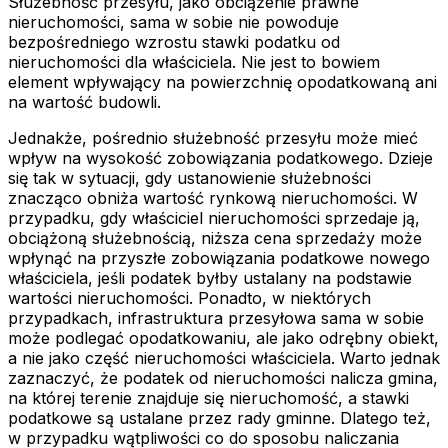
Służebność przesyłu, jako obciążenie prawne
nieruchomości, sama w sobie nie powoduje
bezpośredniego wzrostu stawki podatku od
nieruchomości dla właściciela. Nie jest to bowiem
element wpływający na powierzchnię opodatkowaną ani
na wartość budowli.
Jednakże, pośrednio służebność przesyłu może mieć
wpływ na wysokość zobowiązania podatkowego. Dzieje
się tak w sytuacji, gdy ustanowienie służebności
znacząco obniża wartość rynkową nieruchomości. W
przypadku, gdy właściciel nieruchomości sprzedaje ją,
obciążoną służebnością, niższa cena sprzedaży może
wpłynąć na przyszłe zobowiązania podatkowe nowego
właściciela, jeśli podatek byłby ustalany na podstawie
wartości nieruchomości. Ponadto, w niektórych
przypadkach, infrastruktura przesyłowa sama w sobie
może podlegać opodatkowaniu, ale jako odrębny obiekt,
a nie jako część nieruchomości właściciela. Warto jednak
zaznaczyć, że podatek od nieruchomości nalicza gmina,
na której terenie znajduje się nieruchomość, a stawki
podatkowe są ustalane przez rady gminne. Dlatego też,
w przypadku wątpliwości co do sposobu naliczania