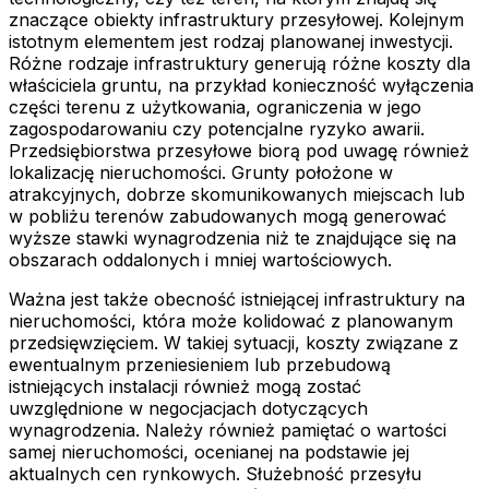
znaczące obiekty infrastruktury przesyłowej. Kolejnym
istotnym elementem jest rodzaj planowanej inwestycji.
Różne rodzaje infrastruktury generują różne koszty dla
właściciela gruntu, na przykład konieczność wyłączenia
części terenu z użytkowania, ograniczenia w jego
zagospodarowaniu czy potencjalne ryzyko awarii.
Przedsiębiorstwa przesyłowe biorą pod uwagę również
lokalizację nieruchomości. Grunty położone w
atrakcyjnych, dobrze skomunikowanych miejscach lub
w pobliżu terenów zabudowanych mogą generować
wyższe stawki wynagrodzenia niż te znajdujące się na
obszarach oddalonych i mniej wartościowych.
Ważna jest także obecność istniejącej infrastruktury na
nieruchomości, która może kolidować z planowanym
przedsięwzięciem. W takiej sytuacji, koszty związane z
ewentualnym przeniesieniem lub przebudową
istniejących instalacji również mogą zostać
uwzględnione w negocjacjach dotyczących
wynagrodzenia. Należy również pamiętać o wartości
samej nieruchomości, ocenianej na podstawie jej
aktualnych cen rynkowych. Służebność przesyłu