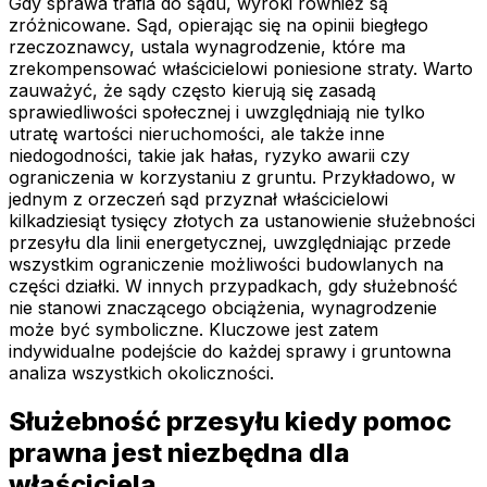
Gdy sprawa trafia do sądu, wyroki również są
zróżnicowane. Sąd, opierając się na opinii biegłego
rzeczoznawcy, ustala wynagrodzenie, które ma
zrekompensować właścicielowi poniesione straty. Warto
zauważyć, że sądy często kierują się zasadą
sprawiedliwości społecznej i uwzględniają nie tylko
utratę wartości nieruchomości, ale także inne
niedogodności, takie jak hałas, ryzyko awarii czy
ograniczenia w korzystaniu z gruntu. Przykładowo, w
jednym z orzeczeń sąd przyznał właścicielowi
kilkadziesiąt tysięcy złotych za ustanowienie służebności
przesyłu dla linii energetycznej, uwzględniając przede
wszystkim ograniczenie możliwości budowlanych na
części działki. W innych przypadkach, gdy służebność
nie stanowi znaczącego obciążenia, wynagrodzenie
może być symboliczne. Kluczowe jest zatem
indywidualne podejście do każdej sprawy i gruntowna
analiza wszystkich okoliczności.
Służebność przesyłu kiedy pomoc
prawna jest niezbędna dla
właściciela