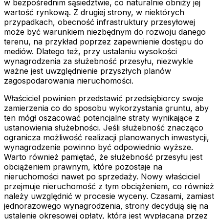
w bezpośrednim sąsiedztwie, co naturalnie obniży jej
wartość rynkową. Z drugiej strony, w niektórych
przypadkach, obecność infrastruktury przesyłowej
może być warunkiem niezbędnym do rozwoju danego
terenu, na przykład poprzez zapewnienie dostępu do
mediów. Dlatego też, przy ustalaniu wysokości
wynagrodzenia za służebność przesyłu, niezwykle
ważne jest uwzględnienie przyszłych planów
zagospodarowania nieruchomości.
Właściciel powinien przedstawić przedsiębiorcy swoje
zamierzenia co do sposobu wykorzystania gruntu, aby
ten mógł oszacować potencjalne straty wynikające z
ustanowienia służebności. Jeśli służebność znacząco
ogranicza możliwość realizacji planowanych inwestycji,
wynagrodzenie powinno być odpowiednio wyższe.
Warto również pamiętać, że służebność przesyłu jest
obciążeniem prawnym, które pozostaje na
nieruchomości nawet po sprzedaży. Nowy właściciel
przejmuje nieruchomość z tym obciążeniem, co również
należy uwzględnić w procesie wyceny. Czasami, zamiast
jednorazowego wynagrodzenia, strony decydują się na
ustalenie okresowej opłaty, która jest wypłacana przez