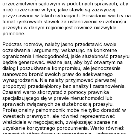
orzecznictwem sądowym w podobnych sprawach, aby
mieć rozeznanie w tym, jakie stawki są zazwyczaj
przyznawane w takich sytuacjach. Posiadanie wiedzy na
temat rynkowych stawek za ustanowienie służebności
przesyłu w danym regionie jest również niezwykle
pomocne.
Podczas rozmów, należy jasno przedstawić swoje
oczekiwania i argumenty, wskazując na konkretne
ograniczenia i niedogodności, jakie służebność przesyłu
będzie generować. Ważne jest, aby być otwartym na
dialog i poszukiwanie kompromisu, ale jednocześnie
stanowczo bronić swoich praw do adekwatnego
wynagrodzenia. Nie należy przyjmować pierwszej
propozycji przedsiębiorcy bez analizy i zastanowienia.
Czasami warto skorzystać z pomocy prawnika
specjalizującego się w prawie nieruchomości lub
sprawach związanych ze służebnością przesyłu.
Profesjonalny pełnomocnik może nie tylko doradzić w
kwestiach prawnych, ale również reprezentować
właściciela w negocjacjach, zwiększając szanse na
uzyskanie korzystnego porozumienia. Warto również
rozważyć różne formy wynagrodzenia – jednorazową