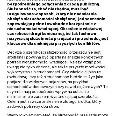
bezpośredniego połączenia z drogą publiczną.
Służebność ta, choć niezbędna, musi być
uregulowana w sposób, który nie nadmiernie
obciąża nieruchomości obciążonej, jednocześnie
zapewniając pełne i swobodne korzystanie z
nieruchomości władnącej. Określenie właściwej
szerokości drogi koniecznej, bo tak fachowo
nazywa się służebność przejazdu i przechodu, jest
kluczowe dla uniknięcia przyszłych konfliktów.
Decyzja o szerokości służebności przejazdu nie jest
arbitralna i powinna być oparta na analizie konkretnych
potrzeb nieruchomości władnącej. Należy wziąć pod
uwagę nie tylko obecne, ale także przyszłe możliwości
wykorzystania nieruchomości. Czy właściciel planuje
rozbudowę, czy też nieruchomość będzie służyć jako
podjazd dla większych pojazdów, na przykład
samochodów dostawczych czy nawet ciężarowych? Te
czynniki mają bezpośredni wpływ na ustalenie
minimalnej, ale zarazem wystarczającej szerokości.
Celem jest zawsze znalezienie złotego środka, który
zadowoli potrzeby obu stron.
Warto również pamiętać, że służebność przejazdu może