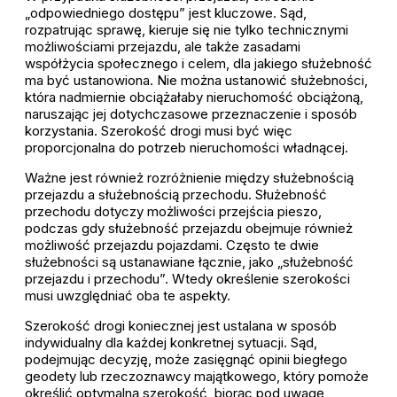
„odpowiedniego dostępu” jest kluczowe. Sąd,
rozpatrując sprawę, kieruje się nie tylko technicznymi
możliwościami przejazdu, ale także zasadami
współżycia społecznego i celem, dla jakiego służebność
ma być ustanowiona. Nie można ustanowić służebności,
która nadmiernie obciążałaby nieruchomość obciążoną,
naruszając jej dotychczasowe przeznaczenie i sposób
korzystania. Szerokość drogi musi być więc
proporcjonalna do potrzeb nieruchomości władnącej.
Ważne jest również rozróżnienie między służebnością
przejazdu a służebnością przechodu. Służebność
przechodu dotyczy możliwości przejścia pieszo,
podczas gdy służebność przejazdu obejmuje również
możliwość przejazdu pojazdami. Często te dwie
służebności są ustanawiane łącznie, jako „służebność
przejazdu i przechodu”. Wtedy określenie szerokości
musi uwzględniać oba te aspekty.
Szerokość drogi koniecznej jest ustalana w sposób
indywidualny dla każdej konkretnej sytuacji. Sąd,
podejmując decyzję, może zasięgnąć opinii biegłego
geodety lub rzeczoznawcy majątkowego, który pomoże
określić optymalną szerokość, biorąc pod uwagę