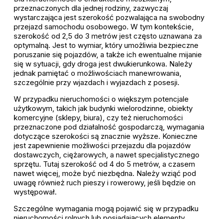
przeznaczonych dla jednej rodziny, zazwyczaj
wystarczająca jest szerokość pozwalająca na swobodny
przejazd samochodu osobowego. W tym kontekście,
szerokość od 2,5 do 3 metrów jest często uznawana za
optymalną. Jest to wymiar, który umożliwia bezpieczne
poruszanie się pojazdów, a także ich ewentualne mijanie
się w sytuacji, gdy droga jest dwukierunkowa. Należy
jednak pamiętać o możliwościach manewrowania,
szczególnie przy wjazdach i wyjazdach z posesji.
W przypadku nieruchomości o większym potencjale
użytkowym, takich jak budynki wielorodzinne, obiekty
komercyjne (sklepy, biura), czy też nieruchomości
przeznaczone pod działalność gospodarczą, wymagania
dotyczące szerokości są znacznie wyższe. Konieczne
jest zapewnienie możliwości przejazdu dla pojazdów
dostawczych, ciężarowych, a nawet specjalistycznego
sprzętu. Tutaj szerokość od 4 do 5 metrów, a czasem
nawet więcej, może być niezbędna. Należy wziąć pod
uwagę również ruch pieszy i rowerowy, jeśli będzie on
występował.
Szczególne wymagania mogą pojawić się w przypadku
nieruchomości rolnych lub posiadających elementy