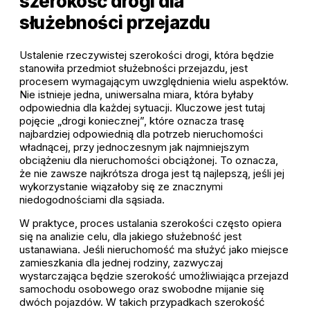
szerokość drogi dla
służebności przejazdu
Ustalenie rzeczywistej szerokości drogi, która będzie
stanowiła przedmiot służebności przejazdu, jest
procesem wymagającym uwzględnienia wielu aspektów.
Nie istnieje jedna, uniwersalna miara, która byłaby
odpowiednia dla każdej sytuacji. Kluczowe jest tutaj
pojęcie „drogi koniecznej”, które oznacza trasę
najbardziej odpowiednią dla potrzeb nieruchomości
władnącej, przy jednoczesnym jak najmniejszym
obciążeniu dla nieruchomości obciążonej. To oznacza,
że nie zawsze najkrótsza droga jest tą najlepszą, jeśli jej
wykorzystanie wiązałoby się ze znacznymi
niedogodnościami dla sąsiada.
W praktyce, proces ustalania szerokości często opiera
się na analizie celu, dla jakiego służebność jest
ustanawiana. Jeśli nieruchomość ma służyć jako miejsce
zamieszkania dla jednej rodziny, zazwyczaj
wystarczająca będzie szerokość umożliwiająca przejazd
samochodu osobowego oraz swobodne mijanie się
dwóch pojazdów. W takich przypadkach szerokość