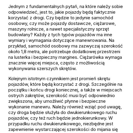
Jednym z fundamentalnych pytań, na które należy sobie
odpowiedzieć, jest to, jakie pojazdy będą faktycznie
korzystać z drogi. Czy będzie to jedynie samochód
osobowy, czy może pojazdy dostawcze, ciężarowe,
maszyny rolnicze, a nawet specjalistyczny sprzęt
budowlany? Każdy z tych typów pojazdów ma inne
wymiary i wymagania dotyczące manewrowania. Na
przykład, samochód osobowy ma zazwyczaj szerokość
około 1,8 metra, ale potrzebuje dodatkowej przestrzeni
na lusterka i bezpieczny margines. Ciężarówka wymaga
znacznie więcej miejsca, często z możliwością
wykonywania szerszych skrętów.
Kolejnym istotnym czynnikiem jest promień skrętu
pojazdów, które będą korzystać z drogi. Szczególnie na
początku i końcu drogi koniecznej, a także w miejscach
ostrych zakrętów, szerokość musi być odpowiednio
zwiększona, aby umożliwić płynne i bezpieczne
wykonanie manewru. Należy również wziąć pod uwagę,
czy droga będzie służyła do dwukierunkowego ruchu
pojazdów, czy też ruch będzie jednokierunkowy. W
przypadku ruchu dwukierunkowego, niezbędne jest
zapewnienie wystarczającej szerokości do mijania się