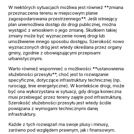
W niektórych sytuacjach możliwa jest również **zmiana
przeznaczenia terenu w miejscowym planie
zagospodarowania przestrzennego**. Jeśli istniejący
plan uniemożliwia dostęp do drogi publicznej, można
wystąpić z wnioskiem o jego zmianę. Skutkiem takiej
zmiany może być wyznaczenie nowej drogi lub
umożliwienie innego sposobu dostępu. Szerokość nowo
wyznaczonych dróg jest wtedy określana przez organy
gminy, zgodnie z obowiązującymi przepisami
urbanistycznymi.
Warto również wspomnieć o możliwości **ustanowienia
służebności przesyłu**, choć jest to rozwiązanie
specyficzne, dotyczące infrastruktury technicznej (np.
rurociągi, linie energetyczne). W kontekście drogi, może
być ona wykorzystana w sytuacji, gdy droga konieczna
musi przebiegać przez tereny zajęte pod infrastrukturę.
Szerokość służebności przesyłu jest wtedy ściśle
powiązana z wymogami technicznymi danej
infrastruktury.
Każde z tych rozwiązań ma swoje plusy i minusy,
zarówno pod względem prawnym, jak i finansowym.