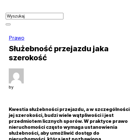
Skip
to
content
Prawo
Służebność przejazdu jaka
szerokość
by
Kwestia służebności przejazdu, a w szczególności
jej szerokości, budzi wiele wątpliwości i jest
przedmiotem licznych sporów. W praktyce prawo
nieruchomości często wymaga ustanowienia
służebności, aby umożliwić dostęp do
nieruchomości, która jest pozbawiona