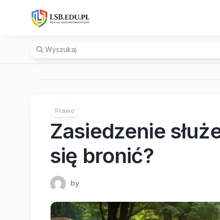
Skip
to
content
Prawo
Zasiedzenie służe
się bronić?
by