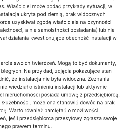
s. Właściciel może podać przykłady sytuacji, w
instalacja ukryta pod ziemią, brak widocznych
biorca uzyskiwał zgodę właściciela na czynności
ależności, a nie samoistności posiadania) lub nie
wał działania kwestionujące obecność instalacji w
arcie swoich twierdzeń. Mogą to być dokumenty,
 biegłych. Na przykład, zdjęcia pokazujące stan
ić, że instalacja nie była widoczna. Zeznania
e wiedział o istnieniu instalacji lub aktywnie
iciel nieruchomości posiada umowę z przedsiębiorcą,
io służebności, może ona stanowić dowód na brak
rcę. Warto również pamiętać o możliwości
eń, jeśli przedsiębiorca przesyłowy zgłasza swoje
nego prawem terminu.