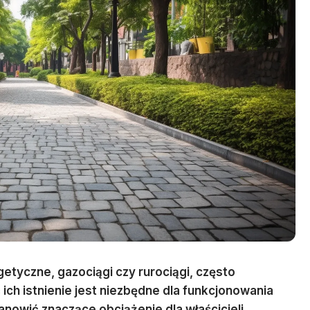
rgetyczne, gazociągi czy rurociągi, często
ch istnienie jest niezbędne dla funkcjonowania
owić znaczące obciążenie dla właścicieli