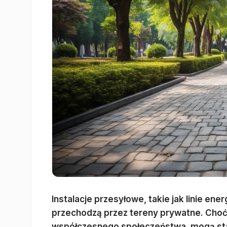
Instalacje przesyłowe, takie jak linie ene
przechodzą przez tereny prywatne. Choć i
współczesnego społeczeństwa, mogą stan