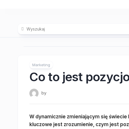
Skip
to
content
Marketing
Co to jest pozyc
by
W dynamicznie zmieniającym się świecie h
kluczowe jest zrozumienie, czym jest po