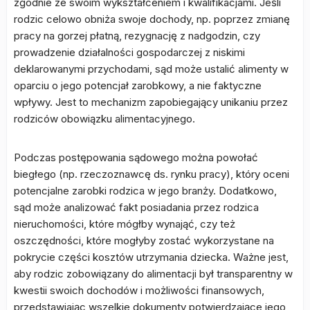
zgodnie ze swoim wykształceniem i kwalifikacjami. Jeśli
rodzic celowo obniża swoje dochody, np. poprzez zmianę
pracy na gorzej płatną, rezygnację z nadgodzin, czy
prowadzenie działalności gospodarczej z niskimi
deklarowanymi przychodami, sąd może ustalić alimenty w
oparciu o jego potencjał zarobkowy, a nie faktyczne
wpływy. Jest to mechanizm zapobiegający unikaniu przez
rodziców obowiązku alimentacyjnego.
Podczas postępowania sądowego można powołać
biegłego (np. rzeczoznawcę ds. rynku pracy), który oceni
potencjalne zarobki rodzica w jego branży. Dodatkowo,
sąd może analizować fakt posiadania przez rodzica
nieruchomości, które mógłby wynająć, czy też
oszczędności, które mogłyby zostać wykorzystane na
pokrycie części kosztów utrzymania dziecka. Ważne jest,
aby rodzic zobowiązany do alimentacji był transparentny w
kwestii swoich dochodów i możliwości finansowych,
przedstawiając wszelkie dokumenty potwierdzające jego