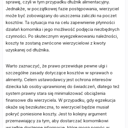
sprawę, czyli w tym przypadku dłużnik alimentacyjny.
Jednakże, w początkowej fazie postępowania, wierzyciel
może być zobowiązany do uiszczenia zaliczki na poczet
kosztów. Ta sytuacja ma na celu zapewnienie płynności
działań komornika i jego możliwość podjęcia niezbędnych
czynności. Po skutecznym wyegzekwowaniu należności,
koszty te zostaną zwrócone wierzycielowi z kwoty
uzyskanej od dłużnika.
Warto zaznaczyć, że prawo przewiduje pewne ulgi i
szczególne zasady dotyczące kosztów w sprawach o
alimenty. Celem ustawodawcy jest ochrona interesów
dziecka lub osoby uprawnionej do świadczeń, dlatego też
system prawny stara się minimalizować obciążenia
finansowe dla wierzyciela. W przypadku, gdy egzekucja
okaże się bezskuteczna, to wierzyciel będzie musiał
pokryć poniesione koszty. Jest to kolejny argument
przemawiający za tym, aby dostarczać komornikowi
wszelkie dostępne informacje, które mogą pomóc w