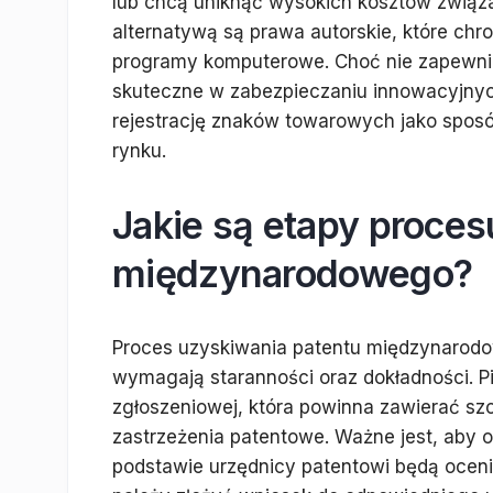
lub chcą uniknąć wysokich kosztów zwią
alternatywą są prawa autorskie, które chron
programy komputerowe. Choć nie zapewniaj
skuteczne w zabezpieczaniu innowacyjnyc
rejestrację znaków towarowych jako sposób
rynku.
Jakie są etapy proce
międzynarodowego?
Proces uzyskiwania patentu międzynarodow
wymagają staranności oraz dokładności. P
zgłoszeniowej, która powinna zawierać sz
zastrzeżenia patentowe. Ważne jest, aby op
podstawie urzędnicy patentowi będą ocen