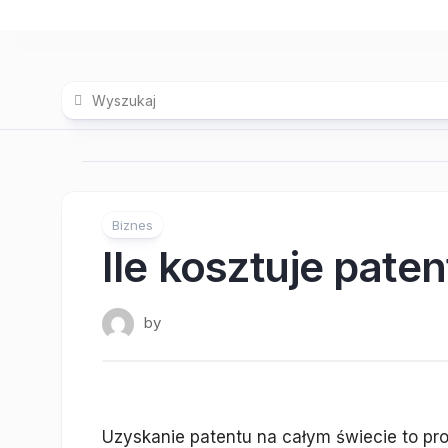
Skip
to
content
Biznes
Ile kosztuje paten
by
Uzyskanie patentu na całym świecie to p