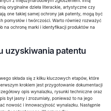
zanych z międzynarodowym zgłoszeniem. Inną
ią oryginalne dzieła literackie, artystyczne czy
ą one takiej samej ochrony jak patenty, mogą być
h pomysłów i twórczości. Warto również rozważyć
 na ochronę marki i identyfikacji produktów na
su uzyskiwania patentu
ego składa się z kilku kluczowych etapów, które
ierwszym krokiem jest przygotowanie dokumentacji
czegółowy opis wynalazku, rysunki techniczne oraz
is był jasny i zrozumiały, ponieważ to na jego
iać nowość i innowacyjność wynalazku. Następnie