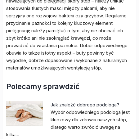
nawilżających do pielęgnacji skóry stóp – należy unikać
stosowania tłustych maści między palcami, aby nie
sprzyjały one rozwojowi bakterii czy grzybów. Regularne
przycinanie paznokci to kolejny kluczowy element
pielęgnacji; należy pamiętać o tym, aby nie obcinać ich
zbyt krótko ani nie zaokrąglać krawędzi, co może
prowadzić do wrastania paznokci. Dobór odpowiedniego
obuwia to także istotny aspekt – buty powinny być
wygodne, dobrze dopasowane i wykonane z naturalnych
materiałów umożliwiających wentylację stóp.
Polecamy sprawdzić
Jak znaleźć dobrego podologa?
Wybór odpowiedniego podologa jest
kluczowy dla zdrowia naszych stóp,
dlatego warto zwrócić uwagę na
kilka…