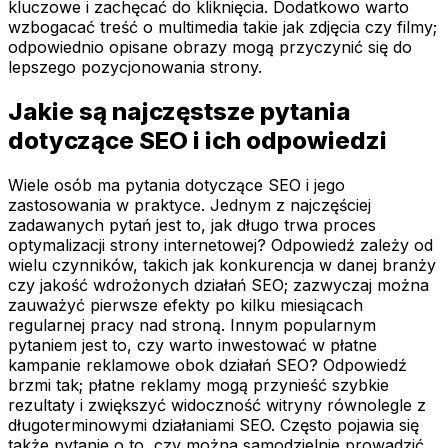
kluczowe i zachęcać do kliknięcia. Dodatkowo warto
wzbogacać treść o multimedia takie jak zdjęcia czy filmy;
odpowiednio opisane obrazy mogą przyczynić się do
lepszego pozycjonowania strony.
Jakie są najczęstsze pytania
dotyczące SEO i ich odpowiedzi
Wiele osób ma pytania dotyczące SEO i jego
zastosowania w praktyce. Jednym z najczęściej
zadawanych pytań jest to, jak długo trwa proces
optymalizacji strony internetowej? Odpowiedź zależy od
wielu czynników, takich jak konkurencja w danej branży
czy jakość wdrożonych działań SEO; zazwyczaj można
zauważyć pierwsze efekty po kilku miesiącach
regularnej pracy nad stroną. Innym popularnym
pytaniem jest to, czy warto inwestować w płatne
kampanie reklamowe obok działań SEO? Odpowiedź
brzmi tak; płatne reklamy mogą przynieść szybkie
rezultaty i zwiększyć widoczność witryny równolegle z
długoterminowymi działaniami SEO. Często pojawia się
także pytanie o to, czy można samodzielnie prowadzić