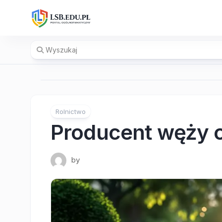
Skip
to
content
Rolnictwo
Producent węży 
by