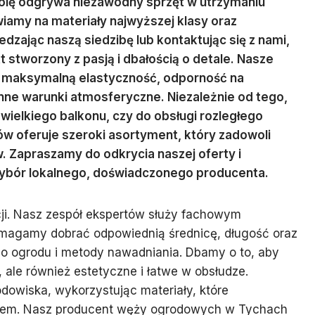
 rolę odgrywa niezawodny sprzęt w utrzymaniu
awiamy na materiały najwyższej klasy oraz
zając naszą siedzibę lub kontaktując się z nami,
stworzony z pasją i dbałością o detale. Nasze
ć maksymalną elastyczność, odporność na
nne warunki atmosferyczne. Niezależnie od tego,
wielkiego balkonu, czy do obsługi rozległego
ów oferuje szeroki asortyment, który zadowoli
. Zapraszamy do odkrycia naszej oferty i
 wybór lokalnego, doświadczonego producenta.
ji. Nasz zespół ekspertów służy fachowym
magamy dobrać odpowiednią średnicę, długość oraz
o ogrodu i metody nawadniania. Dbamy o to, aby
, ale również estetyczne i łatwe w obsłudze.
dowiska, wykorzystując materiały, które
tem. Nasz producent węży ogrodowych w Tychach