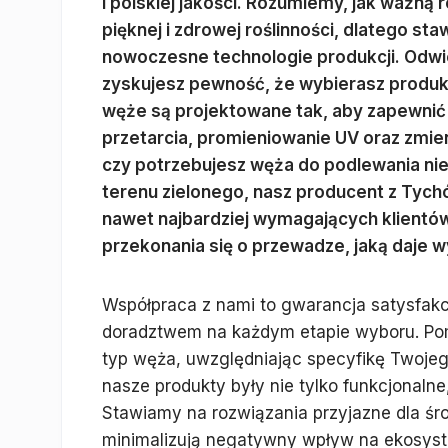
i polskiej jakości. Rozumiemy, jak ważną
pięknej i zdrowej roślinności, dlatego st
nowoczesne technologie produkcji. Odwied
zyskujesz pewność, że wybierasz produkt 
węże są projektowane tak, aby zapewni
przetarcia, promieniowanie UV oraz zmie
czy potrzebujesz węża do podlewania nie
terenu zielonego, nasz producent z Tych
nawet najbardziej wymagających klientów
przekonania się o przewadze, jaką daje
Współpraca z nami to gwarancja satysfakc
doradztwem na każdym etapie wyboru. Po
typ węża, uwzględniając specyfikę Twojeg
nasze produkty były nie tylko funkcjonalne
Stawiamy na rozwiązania przyjazne dla śro
minimalizują negatywny wpływ na ekosys