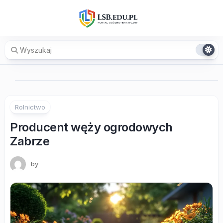
Skip
to
content
Rolnictwo
Producent węży ogrodowych
Zabrze
by