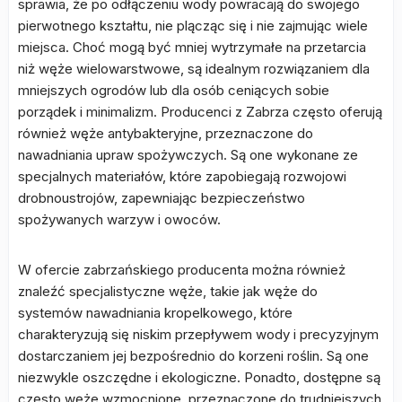
sprawia, że po odłączeniu wody powracają do swojego
pierwotnego kształtu, nie plącząc się i nie zajmując wiele
miejsca. Choć mogą być mniej wytrzymałe na przetarcia
niż węże wielowarstwowe, są idealnym rozwiązaniem dla
mniejszych ogrodów lub dla osób ceniących sobie
porządek i minimalizm. Producenci z Zabrza często oferują
również węże antybakteryjne, przeznaczone do
nawadniania upraw spożywczych. Są one wykonane ze
specjalnych materiałów, które zapobiegają rozwojowi
drobnoustrojów, zapewniając bezpieczeństwo
spożywanych warzyw i owoców.
W ofercie zabrzańskiego producenta można również
znaleźć specjalistyczne węże, takie jak węże do
systemów nawadniania kropelkowego, które
charakteryzują się niskim przepływem wody i precyzyjnym
dostarczaniem jej bezpośrednio do korzeni roślin. Są one
niezwykle oszczędne i ekologiczne. Ponadto, dostępne są
często węże wzmocnione, przeznaczone do trudniejszych