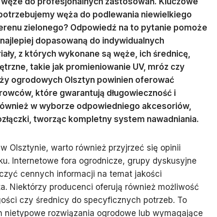
 węże do profesjonalnych zastosowań. Kluczowe
 potrzebujemy węża do podlewania niewielkiego
 terenu zielonego? Odpowiedź na to pytanie pomoże
 najlepiej dopasowaną do indywidualnych
ły, z których wykonane są węże, ich średnicę,
ętrzne, takie jak promieniowanie UV, mróz czy
ży ogrodowych Olsztyn powinien oferować
rowców, które gwarantują długowieczność i
również w wyborze odpowiedniego akcesoriów,
kozłączki, tworząc kompletny system nawadniania.
Olsztynie, warto również przyjrzeć się opinii
nku. Internetowe fora ogrodnicze, grupy dyskusyjne
zyć cennych informacji na temat jakości
a. Niektórzy producenci oferują również możliwość
gości czy średnicy do specyficznych potrzeb. To
ych nietypowe rozwiązania ogrodowe lub wymagające