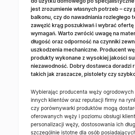
do użytku domowego po specjalistyczne
jest zrozumienie własnych potrzeb – czy
balkonu, czy do nawadniania rozległego
zawęzić krąg poszukiwań i wybrać ofertę
wymagań. Warto zwrócić uwagę na materia
długość oraz odporność na czynniki zewn
uszkodzenia mechaniczne. Producent wę
produkty wykonane z wysokiej jakości su
niezawodność. Dobry dostawca doradzi 
takich jak zraszacze, pistolety czy szyb
Wybierając producenta węży ogrodowych w 
innych klientów oraz reputacji firmy na ry
czy porównywarki produktów mogą dostarc
oferowanych węży i poziomu obsługi klient
personalizacji węży, dostosowania ich dłu
szczególnie istotne dla osób posiadając