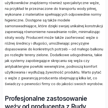
użytkowników znajdziemy również specjalistyczne węże,
na przykład te przeznaczone do transportu wody pitnej,
wykonane z materiałów spełniających odpowiednie normy
higieniczne. Dostępne są także modele
samonawadniające, które dzięki swojej unikalnej konstrukcji
zapewniają równomierne nawadnianie roślin, minimalizując
straty wody. Producent może także zaoferować węże o
różnej średnicy i długości, umożliwiając precyzyjne
dopasowanie do konkretnych potrzeb – od małego balkonu
po rozległe tereny zielone. Dodatkowe udogodnienia, takie
jak systemy zapobiegające skręcaniu się węża czy
antybakteryjne powłoki wewnętrzne, podnoszą komfort
użytkowania i wydłużają żywotność produktu. Warto pytać
o węże z gwarancją producenta obejmującą kilka lat, co
świadczy o pewności firmy co do jakości swoich wyrobów.
Profesjonalne zastosowanie
węży od producenta z Rudy