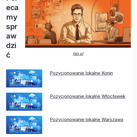
eca
my
spr
aw
dzi
ć
lgq.pl
Pozycjonowanie lokalne Konin
Pozycjonowanie lokalne Włocławek
Pozycjonowanie lokalne Warszawa