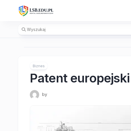
Skip
to
content
Biznes
Patent europejski 
by