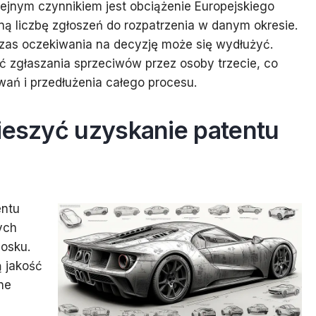
jnym czynnikiem jest obciążenie Europejskiego
ą liczbę zgłoszeń do rozpatrzenia w danym okresie.
as oczekiwania na decyzję może się wydłużyć.
 zgłaszania sprzeciwów przez osoby trzecie, co
ń i przedłużenia całego procesu.
pieszyć uzyskanie patentu
entu
ych
iosku.
 jakość
ne