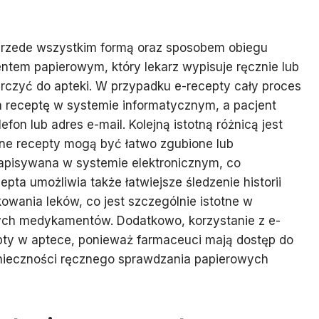
ę przede wszystkim formą oraz sposobem obiegu
entem papierowym, który lekarz wypisuje ręcznie lub
arczyć do apteki. W przypadku e-recepty cały proces
a receptę w systemie informatycznym, a pacjent
fon lub adres e-mail. Kolejną istotną różnicą jest
e recepty mogą być łatwo zgubione lub
zapisywana w systemie elektronicznym, co
cepta umożliwia także łatwiejsze śledzenie historii
owania leków, co jest szczególnie istotne w
ych medykamentów. Dodatkowo, korzystanie z e-
epty w aptece, ponieważ farmaceuci mają dostęp do
onieczności ręcznego sprawdzania papierowych