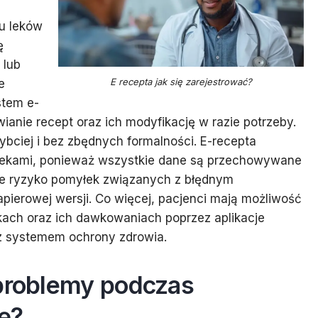
pu leków
ę
 lub
E recepta jak się zarejestrować?
e
stem e-
anie recept oraz ich modyfikację w razie potrzeby.
ybciej i bez zbędnych formalności. E-recepta
lekami, ponieważ wszystkie dane są przechowywane
uje ryzyko pomyłek związanych z błędnym
pierowej wersji. Co więcej, pacjenci mają możliwość
ekach oraz ich dawkowaniach poprzez aplikacje
 z systemem ochrony zdrowia.
 problemy podczas
tę?