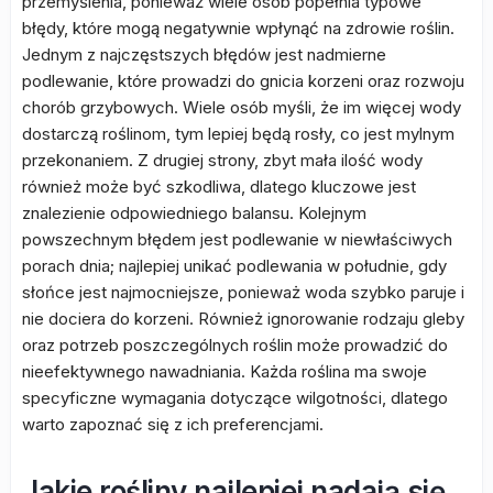
przemyślenia, ponieważ wiele osób popełnia typowe
błędy, które mogą negatywnie wpłynąć na zdrowie roślin.
Jednym z najczęstszych błędów jest nadmierne
podlewanie, które prowadzi do gnicia korzeni oraz rozwoju
chorób grzybowych. Wiele osób myśli, że im więcej wody
dostarczą roślinom, tym lepiej będą rosły, co jest mylnym
przekonaniem. Z drugiej strony, zbyt mała ilość wody
również może być szkodliwa, dlatego kluczowe jest
znalezienie odpowiedniego balansu. Kolejnym
powszechnym błędem jest podlewanie w niewłaściwych
porach dnia; najlepiej unikać podlewania w południe, gdy
słońce jest najmocniejsze, ponieważ woda szybko paruje i
nie dociera do korzeni. Również ignorowanie rodzaju gleby
oraz potrzeb poszczególnych roślin może prowadzić do
nieefektywnego nawadniania. Każda roślina ma swoje
specyficzne wymagania dotyczące wilgotności, dlatego
warto zapoznać się z ich preferencjami.
Jakie rośliny najlepiej nadają się