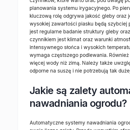
czynników, które warto brać pod uwagę p
planowania systemu irygacyjnego. Po pier
kluczową rolę odgrywa jakość gleby oraz 
wysokiej zawartości piasku będą szybciej p
jest regularne badanie struktury gleby ora
czynnikiem jest klimat oraz warunki atmo
intensywnego słońca i wysokich temperatu
wymaga częstszego podlewania. Również po
więcej wody niż zimą. Należy także uwzględ
odporne na suszę i nie potrzebują tak dużej
Jakie są zalety auto
nawadniania ogrodu?
Automatyczne systemy nawadniania ogrodu 