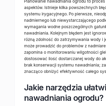
Planowanie nawadniania ogrodu to proces
aspektów. Istnieje kilka powszechnych bł
systemu irygacyjnego. Po pierwsze, nieod
nadmiernego lub niewystarczającego podl
wymagania wodne poszczególnych gatunkó
nawadniania. Kolejnym błędem jest ignorow
różną zdolność do zatrzymywania wody i j
może prowadzić do problemów z nadmiarem
zapomina o monitorowaniu wilgotności gle
dostosować ilość dostarczanej wody do ak
brak konserwacji systemu nawadniania; za
znacząco obniżyć efektywność całego sy
Jakie narzędzia ułatw
nawadniania ogrodu?