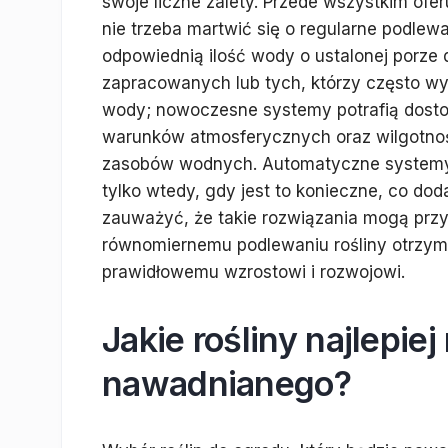
swoje liczne zalety. Przede wszystkim ofe
nie trzeba martwić się o regularne podlew
odpowiednią ilość wody o ustalonej porze 
zapracowanych lub tych, którzy często wy
wody; nowoczesne systemy potrafią dost
warunków atmosferycznych oraz wilgotnoś
zasobów wodnych. Automatyczne systemy 
tylko wtedy, gdy jest to konieczne, co do
zauważyć, że takie rozwiązania mogą przyc
równomiernemu podlewaniu rośliny otrzymuj
prawidłowemu wzrostowi i rozwojowi.
Jakie rośliny najlepie
nawadnianego?