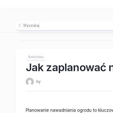
Skip
to
content
Rolnictwo
Jak zaplanować 
by
Planowanie nawadniania ogrodu to kluczo