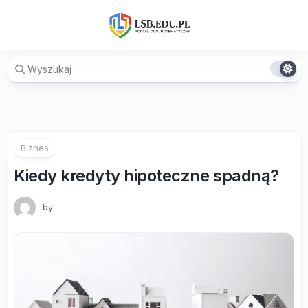
Skip
to
content
Biznes
Kiedy kredyty hipoteczne spadną?
by