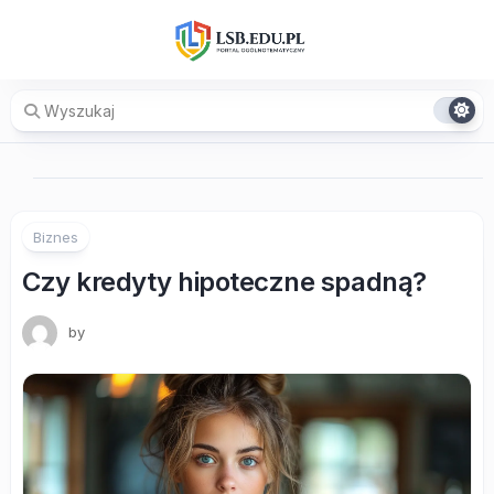
Skip
to
content
Biznes
Czy kredyty hipoteczne spadną?
by