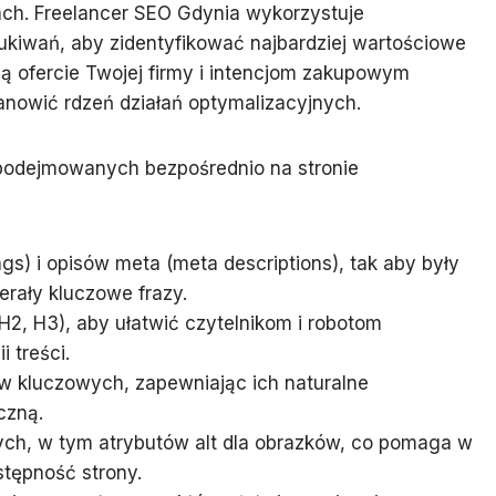
gach. Freelancer SEO Gdynia wykorzystuje
kiwań, aby zidentyfikować najbardziej wartościowe
ją ofercie Twojej firmy i intencjom zakupowym
anowić rdzeń działań optymalizacyjnych.
 podejmowanych bezpośrednio na stronie
tags) i opisów meta (meta descriptions), tak aby były
erały kluczowe frazy.
H2, H3), aby ułatwić czytelnikom i robotom
 treści.
ów kluczowych, zapewniając ich naturalne
czną.
ych, w tym atrybutów alt dla obrazków, co pomaga w
stępność strony.