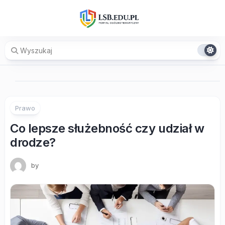
Skip
to
content
Prawo
Co lepsze służebność czy udział w
drodze?
by