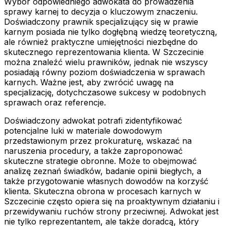
Wybór odpowiedniego adwokata do prowadzenia
sprawy karnej to decyzja o kluczowym znaczeniu.
Doświadczony prawnik specjalizujący się w prawie
karnym posiada nie tylko dogłębną wiedzę teoretyczną,
ale również praktyczne umiejętności niezbędne do
skutecznego reprezentowania klienta. W Szczecinie
można znaleźć wielu prawników, jednak nie wszyscy
posiadają równy poziom doświadczenia w sprawach
karnych. Ważne jest, aby zwrócić uwagę na
specjalizację, dotychczasowe sukcesy w podobnych
sprawach oraz referencje.
Doświadczony adwokat potrafi zidentyfikować
potencjalne luki w materiale dowodowym
przedstawionym przez prokuraturę, wskazać na
naruszenia procedury, a także zaproponować
skuteczne strategie obronne. Może to obejmować
analizę zeznań świadków, badanie opinii biegłych, a
także przygotowanie własnych dowodów na korzyść
klienta. Skuteczna obrona w procesach karnych w
Szczecinie często opiera się na proaktywnym działaniu i
przewidywaniu ruchów strony przeciwnej. Adwokat jest
nie tylko reprezentantem, ale także doradcą, który