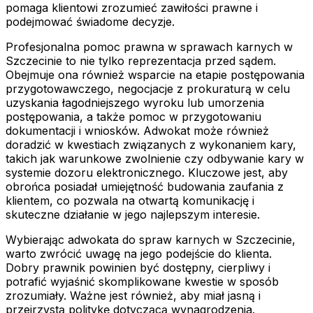
pomaga klientowi zrozumieć zawiłości prawne i
podejmować świadome decyzje.
Profesjonalna pomoc prawna w sprawach karnych w
Szczecinie to nie tylko reprezentacja przed sądem.
Obejmuje ona również wsparcie na etapie postępowania
przygotowawczego, negocjacje z prokuraturą w celu
uzyskania łagodniejszego wyroku lub umorzenia
postępowania, a także pomoc w przygotowaniu
dokumentacji i wniosków. Adwokat może również
doradzić w kwestiach związanych z wykonaniem kary,
takich jak warunkowe zwolnienie czy odbywanie kary w
systemie dozoru elektronicznego. Kluczowe jest, aby
obrońca posiadał umiejętność budowania zaufania z
klientem, co pozwala na otwartą komunikację i
skuteczne działanie w jego najlepszym interesie.
Wybierając adwokata do spraw karnych w Szczecinie,
warto zwrócić uwagę na jego podejście do klienta.
Dobry prawnik powinien być dostępny, cierpliwy i
potrafić wyjaśnić skomplikowane kwestie w sposób
zrozumiały. Ważne jest również, aby miał jasną i
przejrzystą politykę dotyczącą wynagrodzenia.