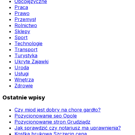
Obcojęzyczne
Praca
Prawo
Przemysł
Rolnictwo
Sklepy
Sport
Technologie
Transport
Turystyka
Ukryte Zajawki
Uroda
Usługi
Wnętrza
Zdrowie
Ostatnie wpisy
Czy miod jest dobry na chore gardło?
Pozycjonowanie seo Opole
Pozycjonowanie stron Grudziądz
Jak sprawdzić czy notariusz ma uprawnienia?
Kostka brukowa Szczecin cena