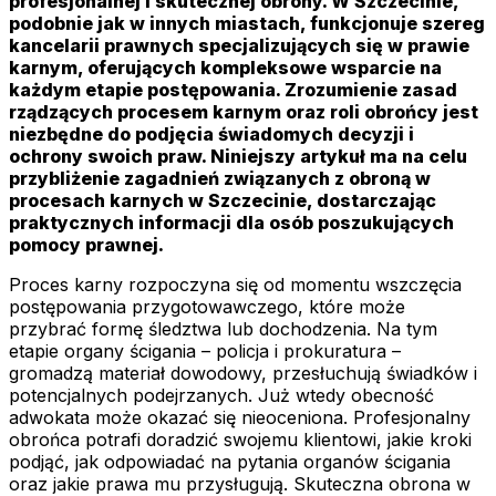
profesjonalnej i skutecznej obrony. W Szczecinie,
podobnie jak w innych miastach, funkcjonuje szereg
kancelarii prawnych specjalizujących się w prawie
karnym, oferujących kompleksowe wsparcie na
każdym etapie postępowania. Zrozumienie zasad
rządzących procesem karnym oraz roli obrońcy jest
niezbędne do podjęcia świadomych decyzji i
ochrony swoich praw. Niniejszy artykuł ma na celu
przybliżenie zagadnień związanych z obroną w
procesach karnych w Szczecinie, dostarczając
praktycznych informacji dla osób poszukujących
pomocy prawnej.
Proces karny rozpoczyna się od momentu wszczęcia
postępowania przygotowawczego, które może
przybrać formę śledztwa lub dochodzenia. Na tym
etapie organy ścigania – policja i prokuratura –
gromadzą materiał dowodowy, przesłuchują świadków i
potencjalnych podejrzanych. Już wtedy obecność
adwokata może okazać się nieoceniona. Profesjonalny
obrońca potrafi doradzić swojemu klientowi, jakie kroki
podjąć, jak odpowiadać na pytania organów ścigania
oraz jakie prawa mu przysługują. Skuteczna obrona w