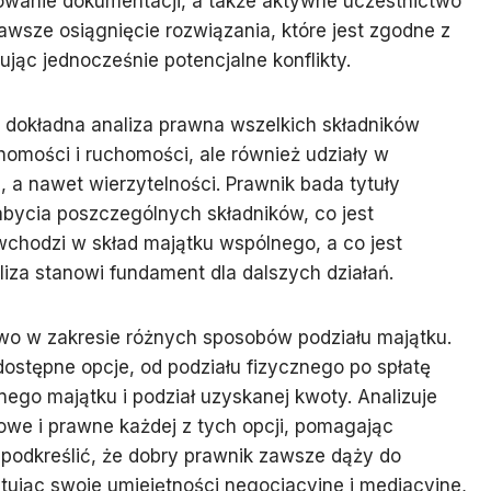
towanie dokumentacji, a także aktywne uczestnictwo
awsze osiągnięcie rozwiązania, które jest zgodne z
ując jednocześnie potencjalne konflikty.
dokładna analiza prawna wszelkich składników
homości i ruchomości, ale również udziały w
e, a nawet wierzytelności. Prawnik bada tytuły
abycia poszczególnych składników, co jest
wchodzi w skład majątku wspólnego, a co jest
iza stanowi fundament dla dalszych działań.
o w zakresie różnych sposobów podziału majątku.
ostępne opcje, od podziału fizycznego po spłatę
ego majątku i podział uzyskanej kwoty. Analizuje
we i prawne każdej z tych opcji, pomagając
 podkreślić, że dobry prawnik zawsze dąży do
ując swoje umiejętności negocjacyjne i mediacyjne,