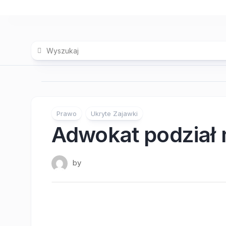
Skip
to
content
Prawo
Ukryte Zajawki
Adwokat podział 
by