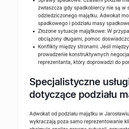
Sprawy spadkowe: Czasami podział ma
zwłaszcza gdy spadkobiercy nie są w s
odziedziczonego majątku. Adwokat m
spadkowego i podziału masy spadkowe
Złożone sytuacje majątkowe: W przypad
obciążony długami, pomoc doświadczon
Konflikty między stronami: Jeśli między 
prowadzenie konstruktywnych negocjacj
reprezentanta, który doprowadzi do po
Specjalistyczne usług
dotyczące podziału m
Adwokat od podziału majątku w Jarosławiu 
wykraczają poza samo reprezentowanie k