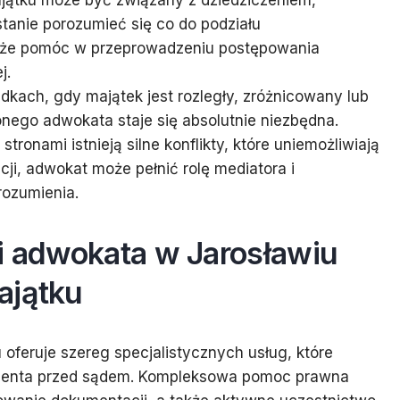
jątku może być związany z dziedziczeniem,
tanie porozumieć się co do podziału
oże pomóc w przeprowadzeniu postępowania
j.
kach, gdy majątek jest rozległy, zróżnicowany lub
ego adwokata staje się absolutnie niezbędna.
stronami istnieją silne konflikty, które uniemożliwiają
i, adwokat może pełnić rolę mediatora i
rozumienia.
i adwokata w Jarosławiu
ajątku
oferuje szereg specjalistycznych usług, które
lienta przed sądem. Kompleksowa pomoc prawna