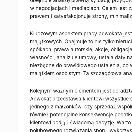
obejmuje analizę prawną sytuacji, przygo
w negocjacjach i mediacjach. Celem jest z
prawem i satysfakcjonuje strony, minimaliz
Kluczowym aspektem pracy adwokata jest 
majątkowych. Obejmuje to nie tylko nieruc
spółkach, prawa autorskie, akcje, obligacj
własności, analizuje umowy, ustala daty n
niezbędne do prawidłowego ustalenia, co 
majątkiem osobistym. Ta szczegółowa anal
Kolejnym ważnym elementem jest doradztw
Adwokat przedstawia klientowi wszystkie d
jednego z małżonków, czy sprzedaż wspóln
również potencjalne konsekwencje podatko
klientowi podjąć świadomą decyzję. Warto
polubownego rozwiązania sporu, wykorzyst