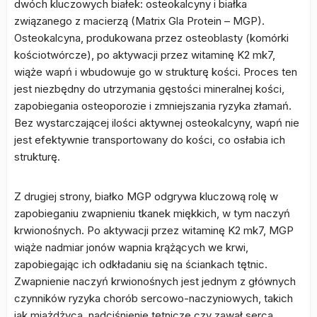
dwóch kluczowych białek: osteokalcyny i białka
związanego z macierzą (Matrix Gla Protein – MGP).
Osteokalcyna, produkowana przez osteoblasty (komórki
kościotwórcze), po aktywacji przez witaminę K2 mk7,
wiąże wapń i wbudowuje go w strukturę kości. Proces ten
jest niezbędny do utrzymania gęstości mineralnej kości,
zapobiegania osteoporozie i zmniejszania ryzyka złamań.
Bez wystarczającej ilości aktywnej osteokalcyny, wapń nie
jest efektywnie transportowany do kości, co osłabia ich
strukturę.
Z drugiej strony, białko MGP odgrywa kluczową rolę w
zapobieganiu zwapnieniu tkanek miękkich, w tym naczyń
krwionośnych. Po aktywacji przez witaminę K2 mk7, MGP
wiąże nadmiar jonów wapnia krążących we krwi,
zapobiegając ich odkładaniu się na ściankach tętnic.
Zwapnienie naczyń krwionośnych jest jednym z głównych
czynników ryzyka chorób sercowo-naczyniowych, takich
jak miażdżyca, nadciśnienie tętnicze czy zawał serca.