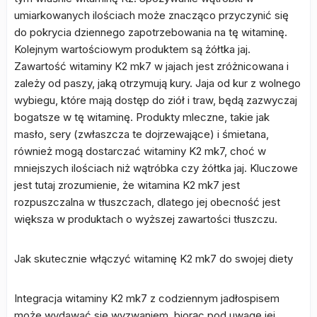
umiarkowanych ilościach może znacząco przyczynić się
do pokrycia dziennego zapotrzebowania na tę witaminę.
Kolejnym wartościowym produktem są żółtka jaj.
Zawartość witaminy K2 mk7 w jajach jest zróżnicowana i
zależy od paszy, jaką otrzymują kury. Jaja od kur z wolnego
wybiegu, które mają dostęp do ziół i traw, będą zazwyczaj
bogatsze w tę witaminę. Produkty mleczne, takie jak
masło, sery (zwłaszcza te dojrzewające) i śmietana,
również mogą dostarczać witaminy K2 mk7, choć w
mniejszych ilościach niż wątróbka czy żółtka jaj. Kluczowe
jest tutaj zrozumienie, że witamina K2 mk7 jest
rozpuszczalna w tłuszczach, dlatego jej obecność jest
większa w produktach o wyższej zawartości tłuszczu.
Jak skutecznie włączyć witaminę K2 mk7 do swojej diety
Integracja witaminy K2 mk7 z codziennym jadłospisem
może wydawać się wyzwaniem, biorąc pod uwagę jej