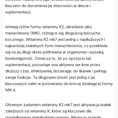
kluczem do docenienia jej obecności w diecie i
suplementacji.
Istnieją różne formy witaminy K2, określane jako
menachinony (MK), różniące się długością łańcucha
bocznego. Witamina K2 mk7 jest jedną z najdłuższych i
najbardziej stabilnych form menachinonów, co przekłada
się na jej długi okres półtrwania w organizmie i wysoką
biodostępność. Oznacza to, że po spożyciu lub
suplementacji, pozostaje ona aktywna we krwi przez
dłuższy czas, efektywniej docierając do tkanek i pełniąc
swoje funkcje. Ta długowieczność jest jedną z jej
kluczowych zalet w porównaniu do krócej działającej formy
MK-4.
Głównym zadaniem witaminy K2 mk7 jest aktywacja białek
zależnych od witaminy K, które są kluczowe dla
prawidłowego metabolizmu wapnia. Mowa tu przede