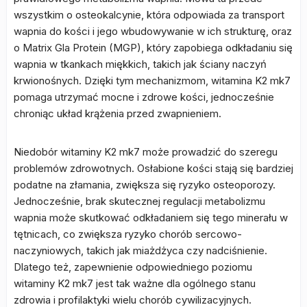
wszystkim o osteokalcynie, która odpowiada za transport
wapnia do kości i jego wbudowywanie w ich strukturę, oraz
o Matrix Gla Protein (MGP), który zapobiega odkładaniu się
wapnia w tkankach miękkich, takich jak ściany naczyń
krwionośnych. Dzięki tym mechanizmom, witamina K2 mk7
pomaga utrzymać mocne i zdrowe kości, jednocześnie
chroniąc układ krążenia przed zwapnieniem.
Niedobór witaminy K2 mk7 może prowadzić do szeregu
problemów zdrowotnych. Osłabione kości stają się bardziej
podatne na złamania, zwiększa się ryzyko osteoporozy.
Jednocześnie, brak skutecznej regulacji metabolizmu
wapnia może skutkować odkładaniem się tego minerału w
tętnicach, co zwiększa ryzyko chorób sercowo-
naczyniowych, takich jak miażdżyca czy nadciśnienie.
Dlatego też, zapewnienie odpowiedniego poziomu
witaminy K2 mk7 jest tak ważne dla ogólnego stanu
zdrowia i profilaktyki wielu chorób cywilizacyjnych.