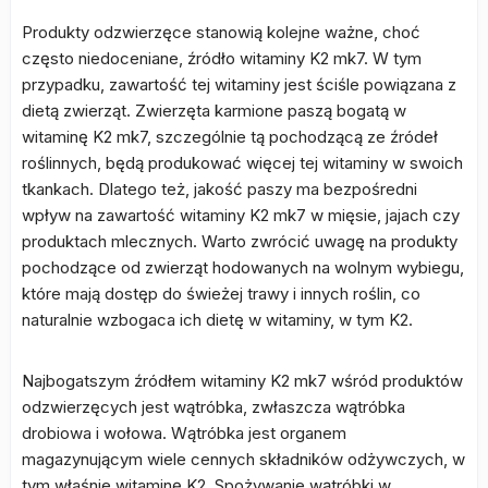
Produkty odzwierzęce stanowią kolejne ważne, choć
często niedoceniane, źródło witaminy K2 mk7. W tym
przypadku, zawartość tej witaminy jest ściśle powiązana z
dietą zwierząt. Zwierzęta karmione paszą bogatą w
witaminę K2 mk7, szczególnie tą pochodzącą ze źródeł
roślinnych, będą produkować więcej tej witaminy w swoich
tkankach. Dlatego też, jakość paszy ma bezpośredni
wpływ na zawartość witaminy K2 mk7 w mięsie, jajach czy
produktach mlecznych. Warto zwrócić uwagę na produkty
pochodzące od zwierząt hodowanych na wolnym wybiegu,
które mają dostęp do świeżej trawy i innych roślin, co
naturalnie wzbogaca ich dietę w witaminy, w tym K2.
Najbogatszym źródłem witaminy K2 mk7 wśród produktów
odzwierzęcych jest wątróbka, zwłaszcza wątróbka
drobiowa i wołowa. Wątróbka jest organem
magazynującym wiele cennych składników odżywczych, w
tym właśnie witaminę K2. Spożywanie wątróbki w