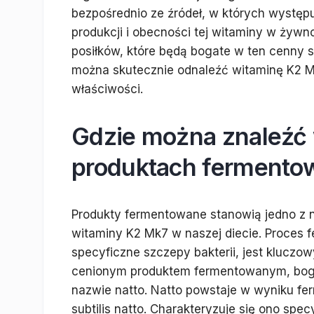
bezpośrednio ze źródeł, w których występ
produkcji i obecności tej witaminy w żyw
posiłków, które będą bogate w ten cenny s
można skutecznie odnaleźć witaminę K2 Mk
właściwości.
Gdzie można znaleźć
produktach fermento
Produkty fermentowane stanowią jedno z n
witaminy K2 Mk7 w naszej diecie. Proces 
specyficzne szczepy bakterii, jest kluczow
cenionym produktem fermentowanym, boga
nazwie natto. Natto powstaje w wyniku ferm
subtilis natto. Charakteryzuje się ono spe