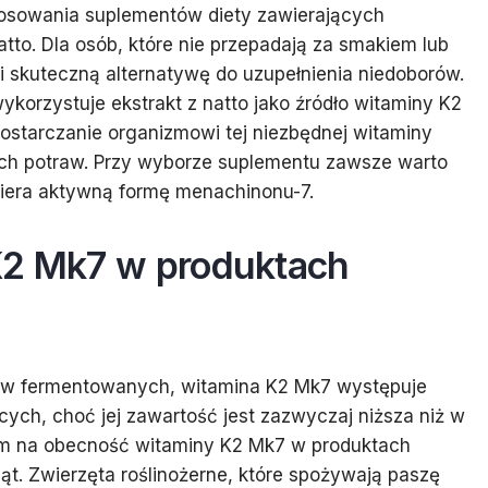
osowania suplementów diety zawierających
to. Dla osób, które nie przepadają za smakiem lub
i skuteczną alternatywę do uzupełnienia niedoborów.
korzystuje ekstrakt z natto jako źródło witaminy K2
dostarczanie organizmowi tej niezbędnej witaminy
ch potraw. Przy wyborze suplementu zawsze warto
awiera aktywną formę menachinonu-7.
K2 Mk7 w produktach
ów fermentowanych, witamina K2 Mk7 występuje
ch, choć jej zawartość jest zazwyczaj niższa niż w
m na obecność witaminy K2 Mk7 w produktach
ąt. Zwierzęta roślinożerne, które spożywają paszę