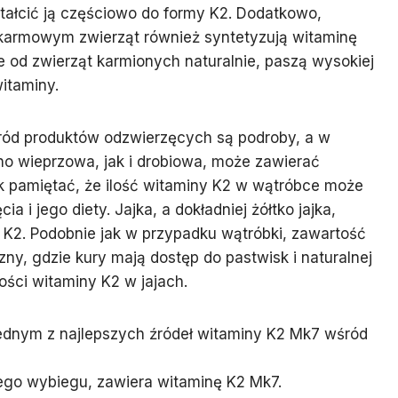
tałcić ją częściowo do formy K2. Dodatkowo,
okarmowym zwierząt również syntetyzują witaminę
 od zwierząt karmionych naturalnie, paszą wysokiej
witaminy.
ród produktów odzwierzęcych są podroby, a w
o wieprzowa, jak i drobiowa, może zawierać
ak pamiętać, że ilość witaminy K2 w wątróbce może
a i jego diety. Jajka, a dokładniej żółtko jajka,
 K2. Podobnie jak w przypadku wątróbki, zawartość
czny, gdzie kury mają dostęp do pastwisk i naturalnej
ści witaminy K2 w jajach.
jednym z najlepszych źródeł witaminy K2 Mk7 wśród
lnego wybiegu, zawiera witaminę K2 Mk7.