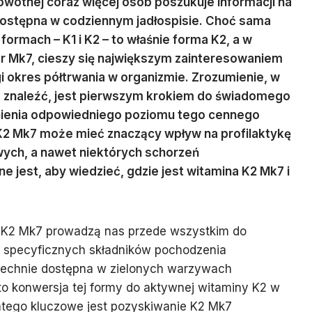
owotnej coraz więcej osób poszukuje informacji na
dostępna w codziennym jadłospisie. Choć sama
rmach – K1 i K2 – to właśnie forma K2, a w
r Mk7, cieszy się największym zainteresowaniem
i okres półtrwania w organizmie. Zrozumienie, w
 znaleźć, jest pierwszym krokiem do świadomego
wnienia odpowiedniego poziomu tego cennego
K2 Mk7 może mieć znaczący wpływ na profilaktykę
ych, a nawet niektórych schorzeń
e jest, aby wiedzieć, gdzie jest witamina K2 Mk7 i
y K2 Mk7 prowadzą nas przede wszystkim do
specyficznych składników pochodzenia
zechnie dostępna w zielonych warzywach
, to konwersja tej formy do aktywnej witaminy K2 w
latego kluczowe jest pozyskiwanie K2 Mk7