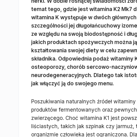
nerki. W dobie rosnącej świadomości zdr
temat tego, gdzie jest witamina K2 Mk7 
witamina K występuje w dwóch głównych fo
szczególności jej długołańcuchowy izome
ze względu na swoją biodostępność i dług
jakich produktach spożywczych można ją
kształtowania swojej diety w celu zape
składnika. Odpowiednia podaż witaminy 
osteoporozy, chorób sercowo-naczyniow
neurodegeneracyjnych. Dlatego tak istotn
jak włączyć ją do swojego menu.
Poszukiwania naturalnych źródeł witamin
produktów fermentowanych oraz pewnych 
zwierzęcego. Choć witamina K1 jest pows
liściastych, takich jak szpinak czy jarmuż
organizmie człowieka jest ograniczona. D