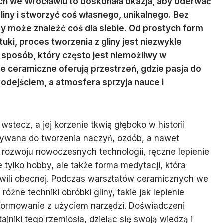
h we Wrocławiu to doskonała okazja, aby oderwać
liny i stworzyć coś własnego, unikalnego. Bez
y może znaleźć coś dla siebie. Od prostych form
uki, proces tworzenia z gliny jest niezwykle
 sposób, który często jest niemożliwy w
 ceramiczne oferują przestrzeń, gdzie pasja do
podejściem, a atmosfera sprzyja nauce i
 wstecz, a jej korzenie tkwią głęboko w historii
stywana do tworzenia naczyń, ozdób, a nawet
 rozwoju nowoczesnych technologii, ręczne lepienie
e tylko hobby, ale także forma medytacji, która
hwili obecnej. Podczas warsztatów ceramicznych we
żne techniki obróbki gliny, takie jak lepienie
 formowanie z użyciem narzędzi. Doświadczeni
ajniki tego rzemiosła, dzieląc się swoją wiedzą i