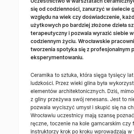
Uczestnictwo w warsztatach ceramicznyc
się od codzienności, zanurzyć w świecie g
względu na wiek czy doświadczenie, każd
użytkowych po bardziej złożone dzieła szt
terapeutyczny i pozwala wyrazić siebie w
codziennym życiu. Wrocławskie pracownie
tworzenia spotyka się z profesjonalnym 
eksperymentowaniu.
Ceramika to sztuka, która sięga tysięcy lat
ludzkości. Przez wieki glina była wykorzy
elementów architektonicznych. Dziś, mimo
z gliny przeżywa swój renesans. Jest to ni
pozwala wyciszyć umysł i skupić się na c
Wrocławiu uczestnicy mają szansę poznać ró
ręczne, toczenie na kole garncarskim czy
instruktorzy krok po kroku wprowadzają w t