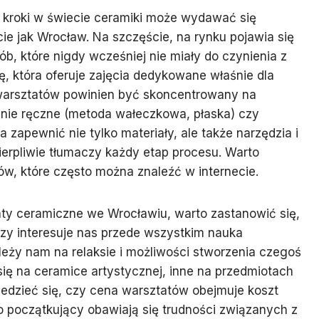
e kroki w świecie ceramiki może wydawać się
 jak Wrocław. Na szczęście, na rynku pojawia się
b, które nigdy wcześniej nie miały do czynienia z
ę, która oferuje zajęcia dedykowane właśnie dla
warsztatów powinien być skoncentrowany na
enie ręczne (metoda wałeczkowa, płaska) czy
zapewnić nie tylko materiały, ale także narzędzia i
cierpliwie tłumaczy każdy etap procesu. Warto
ów, które często można znaleźć w internecie.
aty ceramiczne we Wrocławiu, warto zastanowić się,
zy interesuje nas przede wszystkim nauka
leży nam na relaksie i możliwości stworzenia czegoś
ię na ceramice artystycznej, inne na przedmiotach
iedzieć się, czy cena warsztatów obejmuje koszt
o początkujący obawiają się trudności związanych z