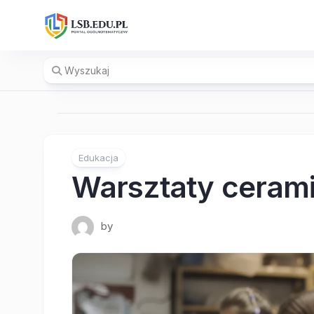
Skip
to
content
Edukacja
Warsztaty ceram
by