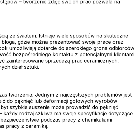
ostępów – tworzenie zdjęć swoich prac pozwala na
cią ze światem. Istnieje wiele sposobów na skuteczne
lub bloga, gdzie można prezentować swoje prace oraz
ook umożliwiają dotarcie do szerokiego grona odbiorców
wość bezpośredniego kontaktu z potencjalnymi klientami
 być zainteresowane sprzedażą prac ceramicznych.
ch dzieł sztuki.
czas tworzenia. Jednym z najczęstszych problemów jest
zić do pęknięć lub deformacji gotowych wyrobów
byt szybkie suszenie może prowadzić do pęknięć
 każdy rodzaj szkliwa ma swoje specyfikacje dotyczące
bezpieczeństwie podczas pracy z chemikaliami
as pracy z ceramiką.