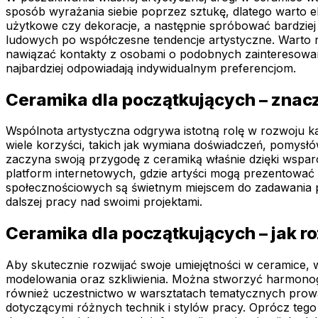
sposób wyrażania siebie poprzez sztukę, dlatego warto 
użytkowe czy dekoracje, a następnie spróbować bardziej
ludowych po współczesne tendencje artystyczne. Warto 
nawiązać kontakty z osobami o podobnych zainteresowani
najbardziej odpowiadają indywidualnym preferencjom.
Ceramika dla początkujących – znacz
Wspólnota artystyczna odgrywa istotną rolę w rozwoju 
wiele korzyści, takich jak wymiana doświadczeń, pomysłów
zaczyna swoją przygodę z ceramiką właśnie dzięki wsparc
platform internetowych, gdzie artyści mogą prezentować
społecznościowych są świetnym miejscem do zadawania py
dalszej pracy nad swoimi projektami.
Ceramika dla początkujących – jak r
Aby skutecznie rozwijać swoje umiejętności w ceramice, w
modelowania oraz szkliwienia. Można stworzyć harmonog
również uczestnictwo w warsztatach tematycznych prow
dotyczącymi różnych technik i stylów pracy. Oprócz tego