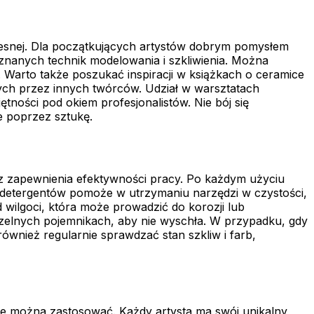
czesnej. Dla początkujących artystów dobrym pomysłem
oznanych technik modelowania i szkliwienia. Można
 Warto także poszukać inspiracji w książkach o ceramice
ych przez innych twórców. Udział w warsztatach
ości pod okiem profesjonalistów. Nie bój się
e poprzez sztukę.
az zapewnienia efektywności pracy. Po każdym użyciu
ch detergentów pomoże w utrzymaniu narzędzi w czystości,
 wilgoci, która może prowadzić do korozji lub
zczelnych pojemnikach, aby nie wyschła. W przypadku, gdy
ównież regularnie sprawdzać stan szkliw i farb,
re można zastosować. Każdy artysta ma swój unikalny