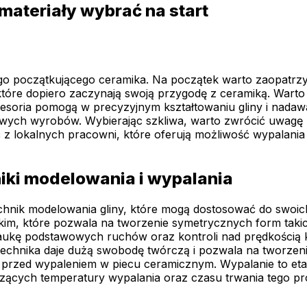
materiały wybrać na start
o początkującego ceramika. Na początek warto zaopatrzyć 
, które dopiero zaczynają swoją przygodę z ceramiką. War
akcesoria pomogą w precyzyjnym kształtowaniu gliny i nada
owych wyrobów. Wybierając szkliwa, warto zwrócić uwagę na
 z lokalnych pracowni, które oferują możliwość wypalania
niki modelowania i wypalania
hnik modelowania gliny, które mogą dostosować do swoich 
skim, które pozwala na tworzenie symetrycznych form taki
naukę podstawowych ruchów oraz kontroli nad prędkością k
technika daje dużą swobodę twórczą i pozwala na tworzen
 przed wypaleniem w piecu ceramicznym. Wypalanie to eta
yczących temperatury wypalania oraz czasu trwania tego 