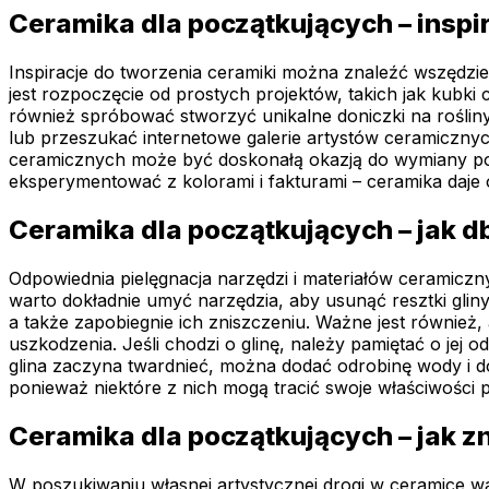
Ceramika dla początkujących – inspir
Inspiracje do tworzenia ceramiki można znaleźć wszędzi
jest rozpoczęcie od prostych projektów, takich jak kubk
również spróbować stworzyć unikalne doniczki na rośliny
lub przeszukać internetowe galerie artystów ceramiczny
ceramicznych może być doskonałą okazją do wymiany pomy
eksperymentować z kolorami i fakturami – ceramika daje
Ceramika dla początkujących – jak db
Odpowiednia pielęgnacja narzędzi i materiałów ceramicz
warto dokładnie umyć narzędzia, aby usunąć resztki glin
a także zapobiegnie ich zniszczeniu. Ważne jest również
uszkodzenia. Jeśli chodzi o glinę, należy pamiętać o je
glina zaczyna twardnieć, można dodać odrobinę wody i do
ponieważ niektóre z nich mogą tracić swoje właściwości
Ceramika dla początkujących – jak z
W poszukiwaniu własnej artystycznej drogi w ceramice w