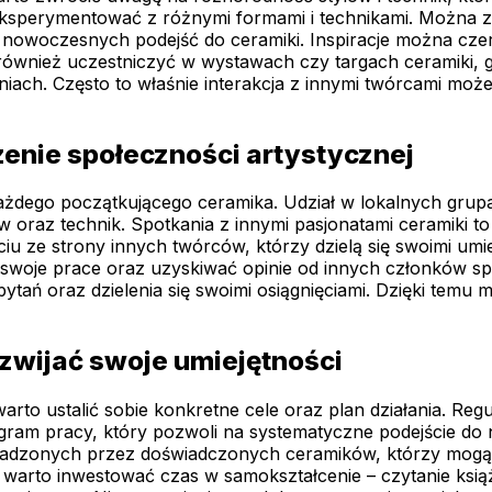
eksperymentować z różnymi formami i technikami. Można z
 nowoczesnych podejść do ceramiki. Inspiracje można cze
również uczestniczyć w wystawach czy targach ceramiki, 
ach. Często to właśnie interakcja z innymi twórcami może
enie społeczności artystycznej
każdego początkującego ceramika. Udział w lokalnych gru
 oraz technik. Spotkania z innymi pasjonatami ceramiki to 
iu ze strony innych twórców, którzy dzielą się swoimi umi
 swoje prace oraz uzyskiwać opinie od innych członków sp
tań oraz dzielenia się swoimi osiągnięciami. Dzięki tem
ozwijać swoje umiejętności
arto ustalić sobie konkretne cele oraz plan działania. Reg
ram pracy, który pozwoli na systematyczne podejście do 
adzonych przez doświadczonych ceramików, którzy mogą 
 warto inwestować czas w samokształcenie – czytanie książ