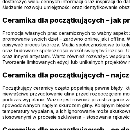
dostarczyć wielu cennych informacji oraz inspiracji do 
śledzenie rozwoju umiejętności oraz identyfikowanie o
Ceramika dla początkujących – jak 
Promocja własnych prac ceramicznych to ważny aspekt życ
promowanie swoich dzieł – zarówno online, jak i offline
opisywać proces twórczy. Media społecznościowe to kole
oraz budowanie społeczności wokół swojej twórczości. Ud
oraz innymi artystami. Warto również rozważyć współpra
Tworzenie limitowanych edycji lub unikalnych projektów 
Ceramika dla początkujących – najczę
Początkujący ceramicy często popełniają pewne błędy, k
niewłaściwe przygotowanie gliny przed rozpoczęciem mo
podczas wypalania. Ważne jest również przestrzeganie 
spowodowanych nagłym skurczem gliny. Kolejnym błędem j
temperatury wypalania, a ich ignorowanie może skutkow
stosowanymi w procesie szkliwienia – stosowanie rękawi
Ceramika dla początkujących – co d