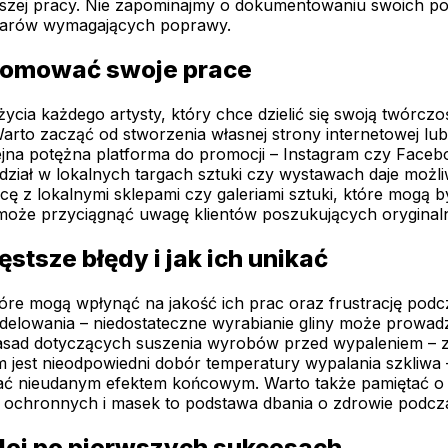
dalszej pracy. Nie zapominajmy o dokumentowaniu swoich p
bszarów wymagających poprawy.
promować swoje prace
ia każdego artysty, który chce dzielić się swoją twórczoś
. Warto zacząć od stworzenia własnej strony internetowej 
jna potężna platforma do promocji – Instagram czy Faceb
ział w lokalnych targach sztuki czy wystawach daje możli
cę z lokalnymi sklepami czy galeriami sztuki, które mogą
może przyciągnąć uwagę klientów poszukujących oryginalny
stsze błędy i jak ich unikać
tóre mogą wpłynąć na jakość ich prac oraz frustrację pod
delowania – niedostateczne wyrabianie gliny może prowad
zasad dotyczących suszenia wyrobów przed wypaleniem – z
est nieodpowiedni dobór temperatury wypalania szkliwa –
ać nieudanym efektem końcowym. Warto także pamiętać o 
c ochronnych i masek to podstawa dbania o zdrowie podcz
alej po pierwszych sukcesach