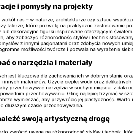
acje i pomysły na projekty
e wokół nas – w naturze, architekturze czy sztuce współ
i czy talerze, które pozwolą na praktyczne zastosowanie p
 lub dekoracyjne figurki inspirowane otaczającym światem.
ch, aby zobaczyć różnorodność stylów i technik stosowan
słów z innymi pasjonatami oraz zdobycia nowych umiejętn
 ogromne możliwości twórcze i pozwala na wyrażenie siebi
ać o narzędzia i materiały
nych jest kluczowa dla zachowania ich w dobrym stanie or
y i innych materiałów. Użycie ciepłej wody oraz delikatny
, aby przechowywać narzędzia w suchym miejscu, z dala od
j odpowiednim przechowywaniu. Glinę najlepiej trzymać w s
brze wymieszać, aby przywrócić jej plastyczność. Warto r
 po dłuższym czasie przechowywania.
naleźć swoją artystyczną drogę
arto zwrócić uwagę na różnorodność stylów i technik, któ