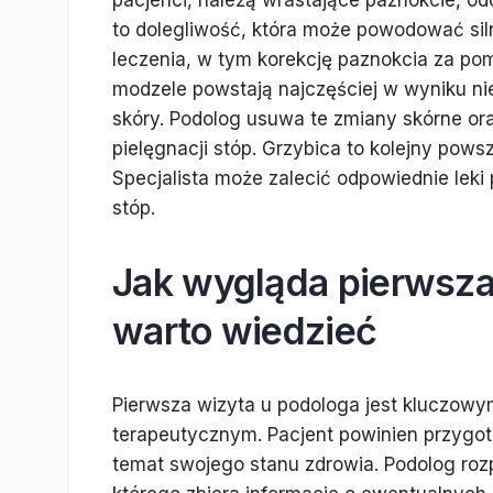
pacjenci, należą wrastające paznokcie, od
to dolegliwość, która może powodować siln
leczenia, w tym korekcję paznokcia za pom
modzele powstają najczęściej w wyniku n
skóry. Podolog usuwa te zmiany skórne or
pielęgnacji stóp. Grzybica to kolejny pow
Specjalista może zalecić odpowiednie lek
stóp.
Jak wygląda pierwsza 
warto wiedzieć
Pierwsza wizyta u podologa jest kluczow
terapeutycznym. Pacjent powinien przygo
temat swojego stanu zdrowia. Podolog r