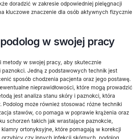
kże doradzić w zakresie odpowiedniej pielęgnacji
ma kluczowe znaczenie dla osób aktywnych fizycznie
e podolog w swojej pracy
i metody w swojej pracy, aby skutecznie
i paznokci. Jedną z podstawowych technik jest
enić sposób chodzenia pacjenta oraz jego postawę.
 ewentualne nieprawidłowości, które mogą prowadzić
odą jest analiza stanu skóry i paznokci, która
y. Podolog może również stosować różne techniki
izacja stawów, co pomaga w poprawie krążenia oraz
ku schorzeń takich jak wrastające paznokcie,
klamry ortonyksyjne, które pomagają w korekcji
 grzybicy czy innych infekcji skórnych, podolog