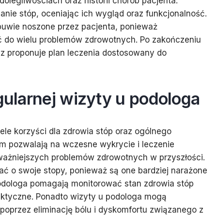
olegliwościach oraz historii chorób pacjenta.
ie stóp, oceniając ich wygląd oraz funkcjonalność.
buwie noszone przez pacjenta, ponieważ
 do wielu problemów zdrowotnych. Po zakończeniu
z proponuje plan leczenia dostosowany do
egularnej wizyty u podologa
le korzyści dla zdrowia stóp oraz ogólnego
m pozwalają na wczesne wykrycie i leczenie
ważniejszych problemów zdrowotnych w przyszłości.
ć o swoje stopy, ponieważ są one bardziej narażone
 podologa pomagają monitorować stan zdrowia stóp
laktyczne. Ponadto wizyty u podologa mogą
poprzez eliminację bólu i dyskomfortu związanego z