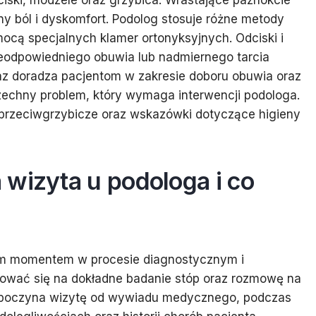
ciski, modzele oraz grzybica. Wrastające paznokcie
y ból i dyskomfort. Podolog stosuje różne metody
ocą specjalnych klamer ortonyksyjnych. Odciski i
ieodpowiedniego obuwia lub nadmiernego tarcia
az doradza pacjentom w zakresie doboru obuwia oraz
szechny problem, który wymaga interwencji podologa.
i przeciwgrzybicze oraz wskazówki dotyczące higieny
wizyta u podologa i co
ym momentem w procesie diagnostycznym i
tować się na dokładne badanie stóp oraz rozmowę na
ozpoczyna wizytę od wywiadu medycznego, podczas