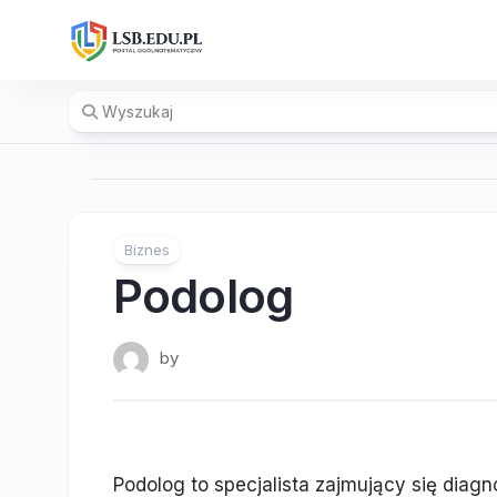
Skip
to
content
Biznes
Podolog
by
Podolog to specjalista zajmujący się diagn