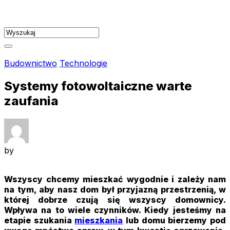
Skip
to
content
Budownictwo
Technologie
Systemy fotowoltaiczne warte
zaufania
by
Wszyscy chcemy mieszkać wygodnie i zależy nam
na tym, aby nasz dom był przyjazną przestrzenią, w
której dobrze czują się wszyscy domownicy.
Wpływa na to wiele czynników. Kiedy jesteśmy na
etapie szukania
mieszkania
lub domu bierzemy pod