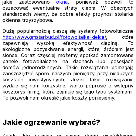
jakie zastosowano
okna
, ponieważ pozwoli to
oszacować ewentualne straty ciepła. W obecnych
standardach wiemy, że dobre efekty przynosi stolarka
okienna trzyszybowa.
Dużą popularnością cieszą się systemy fotowoltaiczne
http://www.gmstarbud.pl/fotowoltaika-kielce/
, które
zapewniają wysoką efektywność cieplną. To
ekologiczne pozyskiwanie energii, której źródłem jest
słońce. Coraz częściej możemy spotkać zamontowane
panele fotowoltaiczne na dachach lub posesjach
domów jednorodzinnych. Takie rozwiązania pomagają
zaoszczędzić sporo naszych pieniędzy przy niedużych
kosztach inwestycyjnych. Jeżeli takie rozwiązanie
wydaje się nam korzystne, warto poprosić o wstępny
kosztorys firmę, która zajmuje się tego typu systemami.
To pozwoli nam określić jakie koszty poniesiemy.
Jakie ogrzewanie wybrać?
Każdy, kto posiada w swoim domu nieefektywne