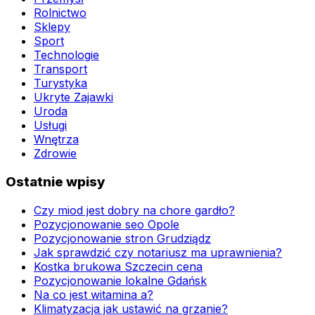
Rolnictwo
Sklepy
Sport
Technologie
Transport
Turystyka
Ukryte Zajawki
Uroda
Usługi
Wnętrza
Zdrowie
Ostatnie wpisy
Czy miod jest dobry na chore gardło?
Pozycjonowanie seo Opole
Pozycjonowanie stron Grudziądz
Jak sprawdzić czy notariusz ma uprawnienia?
Kostka brukowa Szczecin cena
Pozycjonowanie lokalne Gdańsk
Na co jest witamina a?
Klimatyzacja jak ustawić na grzanie?