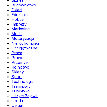
Biznes
Budownictwo
Dzieci
Edukacja
Hobby
Imprezy
Marketing
Moda
Motoryzacja
Nieruchomości
Obcojęzyczne
Praca
Prawo
Przemysł
Rolnictwo
Sklepy
Sport
Technologie
Transport
Turystyka
Ukryte Zajawki
Uroda
Usługi