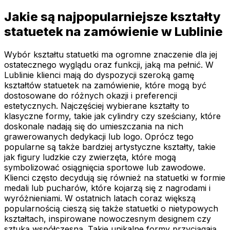
Jakie są najpopularniejsze kształty
statuetek na zamówienie w Lublinie
Wybór kształtu statuetki ma ogromne znaczenie dla jej
ostatecznego wyglądu oraz funkcji, jaką ma pełnić. W
Lublinie klienci mają do dyspozycji szeroką gamę
kształtów statuetek na zamówienie, które mogą być
dostosowane do różnych okazji i preferencji
estetycznych. Najczęściej wybierane kształty to
klasyczne formy, takie jak cylindry czy sześciany, które
doskonale nadają się do umieszczania na nich
grawerowanych dedykacji lub logo. Oprócz tego
popularne są także bardziej artystyczne kształty, takie
jak figury ludzkie czy zwierzęta, które mogą
symbolizować osiągnięcia sportowe lub zawodowe.
Klienci często decydują się również na statuetki w formie
medali lub pucharów, które kojarzą się z nagrodami i
wyróżnieniami. W ostatnich latach coraz większą
popularnością cieszą się także statuetki o nietypowych
kształtach, inspirowane nowoczesnym designem czy
sztuką współczesną. Takie unikalne formy przyciągają